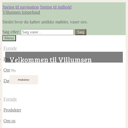
Spring til navigation
Spring til indhold
Villumsen loppefund
Stedet hvor du køber antikke møbler, vaser osv.
Søg efter:
Søg
Menu
Forside
Velkommen til Villumsen
Produkter
Loppefund!
Om os
Produkter
Dødsboer ryddes
Forside
Produkter
Om os