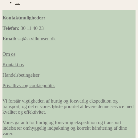
→
Kontaktmuligheder:
Telefon:
30 11 40 23
Email:
sk@skvillumsen.dk
Om os
Kontakt os
Handelsbetingelser
Privatlivs -og cookiepolitik
Vi forstår vigtigheden af hurtig og forsvarlig ekspedition og
transport, og det er vores første prioritet at levere denne service med
kvalitet og effektivitet.
Vores garanti for hurtig og forsvarlig ekspedition og transport
indebærer omhyggelig indpakning og korrekt håndtering af dine
varer.