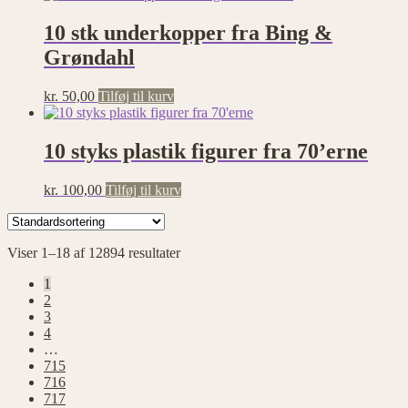
10 stk underkopper fra Bing &
Grøndahl
kr.
50,00
Tilføj til kurv
10 styks plastik figurer fra 70’erne
kr.
100,00
Tilføj til kurv
Viser 1–18 af 12894 resultater
1
2
3
4
…
715
716
717