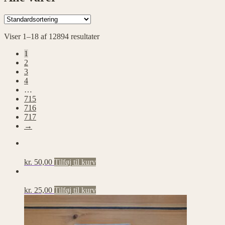
Viser 1–18 af 12894 resultater
1
2
3
4
…
715
716
717
→
kr.
50,00
Tilføj til kurv
kr.
25,00
Tilføj til kurv