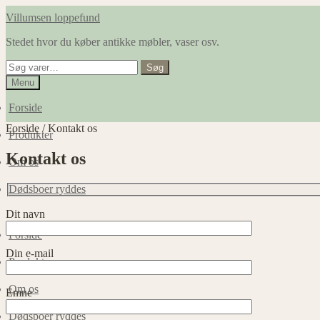
Spring
Spring
Villumsen loppefund
til
til
Stedet hvor du køber antikke møbler, vaser osv.
navigation
indhold
Søg
Søg
efter:
Menu
Forside
Forside
/
Kontakt os
Produkter
Kontakt os
Om os
Dødsboer ryddes
Dit navn
Forside
Din e-mail
Produkter
Om os
Emne
Dødsboer ryddes