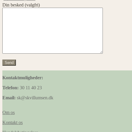
Din besked (valgfri)
kr.
0,00
0 varer
Kontaktmuligheder:
Telefon:
30 11 40 23
Email:
sk@skvillumsen.dk
Om os
Kontakt os