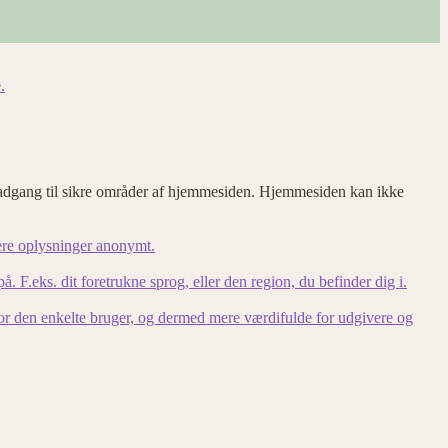
.
adgang til sikre områder af hjemmesiden. Hjemmesiden kan ikke
ere oplysninger anonymt.
F.eks. dit foretrukne sprog, eller den region, du befinder dig i.
for den enkelte bruger, og dermed mere værdifulde for udgivere og