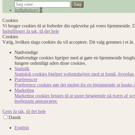
Søg
Søg
efter:
Indkøbskurv
0
Cookies
Vi bruger cookies til at forbedre din oplevelse på vores hjemmeside. D
Indstillinger
Ja tak, til det hele
Cookies
Vælg, hvilken slags cookies du vil acceptere. Dit valg gemmes i et år
Nødvendige
Nødvendige cookies hjælper med at gøre en hjemmeside brugbar
fungere ordentligt uden disse cookies.
Statistik
Statistisk cookies hjælper webstedsejere med at forstå, hvord
Præferencer
Præference cookies gør det muligt for en hjemmeside at huske op
Marketing
Marketing cookies bruges til at spore besøgende på tværs af we
tredjeparts annoncører.
Gem
Ja tak, til det hele
Dansk
English