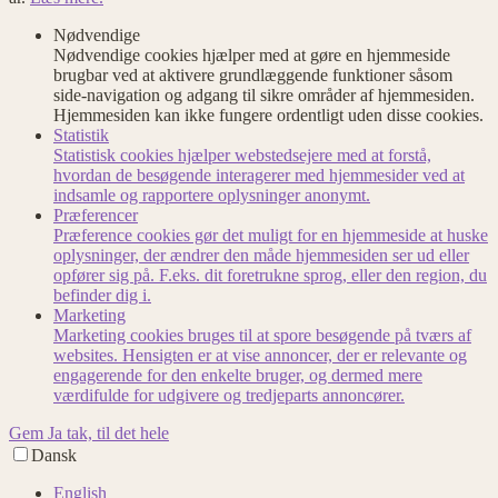
Nødvendige
Nødvendige cookies hjælper med at gøre en hjemmeside
brugbar ved at aktivere grundlæggende funktioner såsom
side-navigation og adgang til sikre områder af hjemmesiden.
Hjemmesiden kan ikke fungere ordentligt uden disse cookies.
Statistik
Statistisk cookies hjælper webstedsejere med at forstå,
hvordan de besøgende interagerer med hjemmesider ved at
indsamle og rapportere oplysninger anonymt.
Præferencer
Præference cookies gør det muligt for en hjemmeside at huske
oplysninger, der ændrer den måde hjemmesiden ser ud eller
opfører sig på. F.eks. dit foretrukne sprog, eller den region, du
befinder dig i.
Marketing
Marketing cookies bruges til at spore besøgende på tværs af
websites. Hensigten er at vise annoncer, der er relevante og
engagerende for den enkelte bruger, og dermed mere
værdifulde for udgivere og tredjeparts annoncører.
Gem
Ja tak, til det hele
Dansk
English