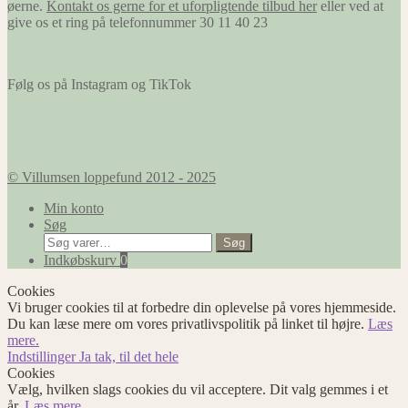
øerne.
Kontakt os gerne for et uforpligtende tilbud her
eller ved at
give os et ring på telefonnummer 30 11 40 23
Følg os på Instagram og TikTok
© Villumsen loppefund 2012 - 2025
Min konto
Søg
Søg
Søg
efter:
Indkøbskurv
0
Cookies
Vi bruger cookies til at forbedre din oplevelse på vores hjemmeside.
Du kan læse mere om vores privatlivspolitik på linket til højre.
Læs
mere.
Indstillinger
Ja tak, til det hele
Cookies
Vælg, hvilken slags cookies du vil acceptere. Dit valg gemmes i et
år.
Læs mere.