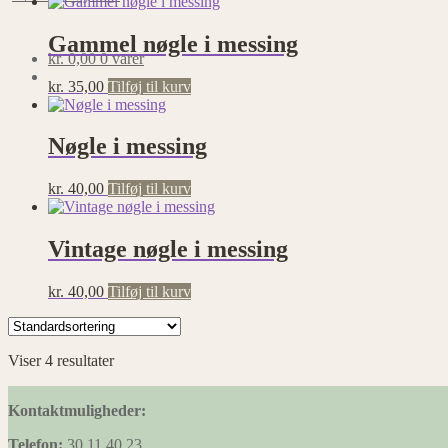
Gammel nøgle i messing
kr.
0,00
0 varer
kr.
35,00
Tilføj til kurv
Nøgle i messing
kr.
40,00
Tilføj til kurv
Vintage nøgle i messing
kr.
40,00
Tilføj til kurv
Viser 4 resultater
Kontaktmuligheder:
Telefon:
30 11 40 23