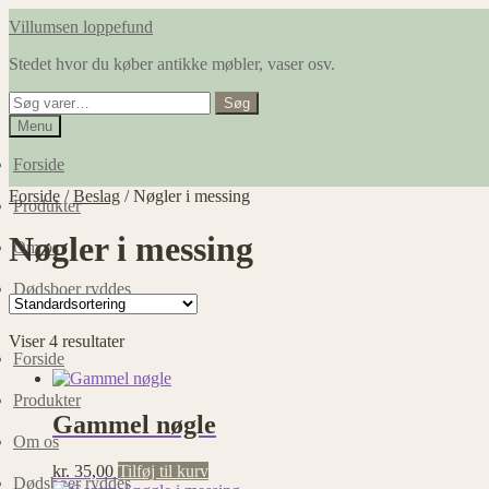
Spring
Spring
Villumsen loppefund
til
til
Stedet hvor du køber antikke møbler, vaser osv.
navigation
indhold
Søg
Søg
efter:
Menu
Forside
Forside
/
Beslag
/
Nøgler i messing
Produkter
Nøgler i messing
Om os
Dødsboer ryddes
Viser 4 resultater
Forside
Produkter
Gammel nøgle
Om os
kr.
35,00
Tilføj til kurv
Dødsboer ryddes