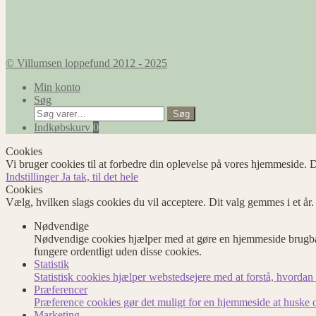
© Villumsen loppefund 2012 - 2025
Min konto
Søg
Søg
Søg
efter:
Indkøbskurv
0
Cookies
Vi bruger cookies til at forbedre din oplevelse på vores hjemmeside. D
Indstillinger
Ja tak, til det hele
Cookies
Vælg, hvilken slags cookies du vil acceptere. Dit valg gemmes i et år
Nødvendige
Nødvendige cookies hjælper med at gøre en hjemmeside brugbar
fungere ordentligt uden disse cookies.
Statistik
Statistisk cookies hjælper webstedsejere med at forstå, hvord
Præferencer
Præference cookies gør det muligt for en hjemmeside at huske op
Marketing