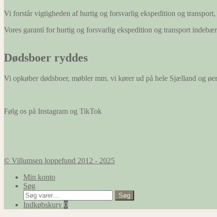
Vi forstår vigtigheden af hurtig og forsvarlig ekspedition og transport, 
Vores garanti for hurtig og forsvarlig ekspedition og transport indeb
Dødsboer ryddes
Vi opkøber dødsboer, møbler mm. vi kører ud på hele Sjælland og øe
Følg os på Instagram og TikTok
© Villumsen loppefund 2012 - 2025
Min konto
Søg
Søg
Søg
efter:
Indkøbskurv
0