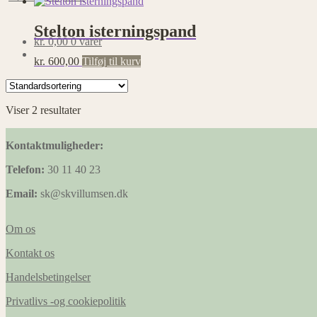
Stelton isterningspand
kr.
0,00
0 varer
kr.
600,00
Tilføj til kurv
Viser 2 resultater
Kontaktmuligheder:
Telefon:
30 11 40 23
Email:
sk@skvillumsen.dk
Om os
Kontakt os
Handelsbetingelser
Privatlivs -og cookiepolitik