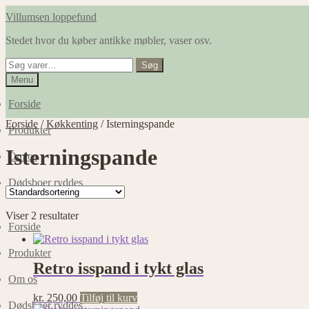
Spring
Spring
Villumsen loppefund
til
til
Stedet hvor du køber antikke møbler, vaser osv.
navigation
indhold
Søg
Søg
efter:
Menu
Forside
Forside
/
Køkkenting
/
Isterningspande
Produkter
Isterningspande
Om os
Dødsboer ryddes
Viser 2 resultater
Forside
Produkter
Retro isspand i tykt glas
Om os
kr.
250,00
Tilføj til kurv
Dødsboer ryddes