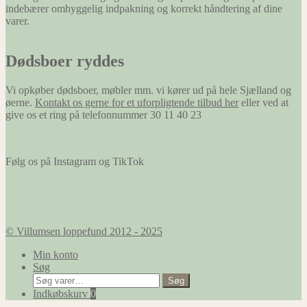
indebærer omhyggelig indpakning og korrekt håndtering af dine
varer.
Dødsboer ryddes
Vi opkøber dødsboer, møbler mm. vi kører ud på hele Sjælland og
øerne.
Kontakt os gerne for et uforpligtende tilbud her
eller ved at
give os et ring på telefonnummer 30 11 40 23
Følg os på Instagram og TikTok
© Villumsen loppefund 2012 - 2025
Min konto
Søg
Søg
Søg
efter:
Indkøbskurv
0