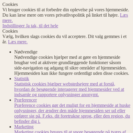
Cookies
Vi bruger cookies til at forbedre din oplevelse på vores hjemmeside.
Du kan læse mere om vores privatlivspolitik på linket til højre.
Læs
mere.
Indstillinger
Ja tak, til det hele
Cookies
Vælg, hvilken slags cookies du vil acceptere. Dit valg gemmes i et
år.
Læs mere.
Nødvendige
Nødvendige cookies hjælper med at gøre en hjemmeside
brugbar ved at aktivere grundlæggende funktioner såsom
side-navigation og adgang til sikre områder af hjemmesiden.
Hjemmesiden kan ikke fungere ordentligt uden disse cookies.
Statistik
Statistisk cookies hjælper webstedsejere med at forstå,
hvordan de besøgende interagerer med hjemmesider ved at
indsamle og rapportere oplysninger anonymt.
Præferencer
Præference cookies gør det muligt for en hjemmeside at huske
oplysninger, der ændrer den måde hjemmesiden ser ud eller
opfører sig på. F.eks. dit foretrukne sprog, eller den region, du
befinder dig i.
Marketing
Marketing cookies bruges til at spore besøgende på tværs af