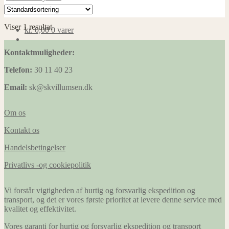
Viser 1 resultat
kr.
0,00
0 varer
Kontaktmuligheder:
Telefon:
30 11 40 23
Email:
sk@skvillumsen.dk
Om os
Kontakt os
Handelsbetingelser
Privatlivs -og cookiepolitik
Vi forstår vigtigheden af hurtig og forsvarlig ekspedition og
transport, og det er vores første prioritet at levere denne service med
kvalitet og effektivitet.
Vores garanti for hurtig og forsvarlig ekspedition og transport