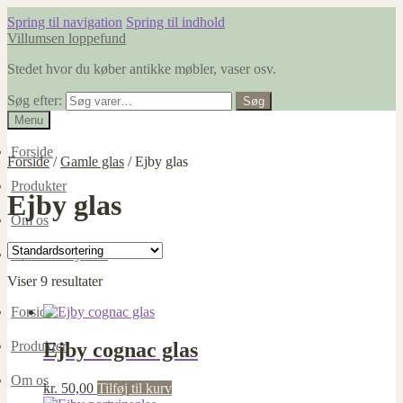
Spring til navigation
Spring til indhold
Villumsen loppefund
Stedet hvor du køber antikke møbler, vaser osv.
Søg efter:
Søg
Menu
Forside
Forside
/
Gamle glas
/
Ejby glas
Produkter
Ejby glas
Om os
Dødsboer ryddes
Viser 9 resultater
Forside
Ejby cognac glas
Produkter
Om os
kr.
50,00
Tilføj til kurv