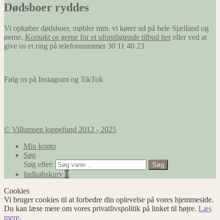
Dødsboer ryddes
Vi opkøber dødsboer, møbler mm. vi kører ud på hele Sjælland og
øerne.
Kontakt os gerne for et uforpligtende tilbud her
eller ved at
give os et ring på telefonnummer 30 11 40 23
Følg os på Instagram og TikTok
© Villumsen loppefund 2012 - 2025
Min konto
Søg
Søg efter:
Søg
Indkøbskurv
0
Cookies
Vi bruger cookies til at forbedre din oplevelse på vores hjemmeside.
Du kan læse mere om vores privatlivspolitik på linket til højre.
Læs
mere.