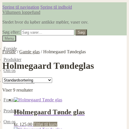
Spring til navigation
Spring til indhold
Villumsen loppefund
Stedet hvor du køber antikke møbler, vaser osv.
Søg efter:
Søg
Menu
Forside
Forside
/
Gamle glas
/
Holmegaard Tøndeglas
Produkter
Holmegaard Tøndeglas
Om os
Dødsboer ryddes
Viser 9 resultater
Forside
Holmegaard Tønde glas
Produkter
Om os
kr.
125,00
Tilføj til kurv