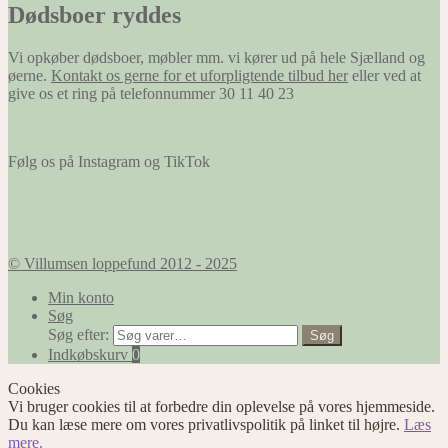
Dødsboer ryddes
Vi opkøber dødsboer, møbler mm. vi kører ud på hele Sjælland og
øerne.
Kontakt os gerne for et uforpligtende tilbud her
eller ved at
give os et ring på telefonnummer 30 11 40 23
Følg os på Instagram og TikTok
© Villumsen loppefund 2012 - 2025
Min konto
Søg
Søg efter:
Søg
Indkøbskurv
0
Cookies
Vi bruger cookies til at forbedre din oplevelse på vores hjemmeside.
Du kan læse mere om vores privatlivspolitik på linket til højre.
Læs
mere.