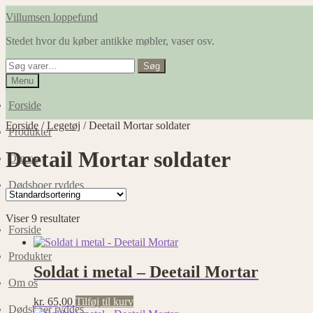
Spring
Spring
Villumsen loppefund
til
til
Stedet hvor du køber antikke møbler, vaser osv.
navigation
indhold
Søg
Søg
efter:
Menu
Forside
Forside
/
Legetøj
/
Deetail Mortar soldater
Produkter
Deetail Mortar soldater
Om os
Dødsboer ryddes
Viser 9 resultater
Forside
Produkter
Soldat i metal – Deetail Mortar
Om os
kr.
65,00
Tilføj til kurv
Dødsboer ryddes