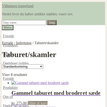
Spring
Spring
Villumsen loppefund
til
til
Stedet hvor du køber antikke møbler, vaser osv.
navigation
indhold
Søg
Søg
efter:
Menu
Forside
Forside
/
Indretning
/
Taburet/skamler
Produkter
Taburet/skamler
Om os
Dødsboer ryddes
Viser 8 resultater
Forside
Produkter
Gammel taburet med broderet sæde
Om os
kr.
275,00
Tilføj til kurv
Dødsboer ryddes