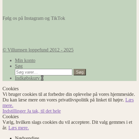
Følg os på Instagram og TikTok
© Villumsen loppefund 2012 - 2025
Min konto
Søg
Søg
Søg
efter:
Indkøbskurv
0
Cookies
Vi bruger cookies til at forbedre din oplevelse på vores hjemmeside.
Du kan læse mere om vores privatlivspolitik på linket til højre.
Læs
mere.
Indstillinger
Ja tak, til det hele
Cookies
Vælg, hvilken slags cookies du vil acceptere. Dit valg gemmes i et
år.
Læs mere.
Nødvendige