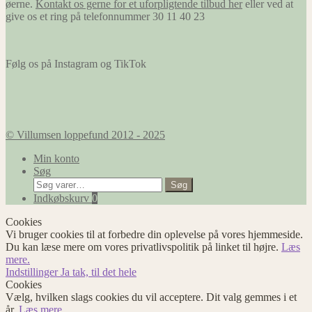
øerne.
Kontakt os gerne for et uforpligtende tilbud her
eller ved at
give os et ring på telefonnummer 30 11 40 23
Følg os på Instagram og TikTok
© Villumsen loppefund 2012 - 2025
Min konto
Søg
Søg
Søg
efter:
Indkøbskurv
0
Cookies
Vi bruger cookies til at forbedre din oplevelse på vores hjemmeside.
Du kan læse mere om vores privatlivspolitik på linket til højre.
Læs
mere.
Indstillinger
Ja tak, til det hele
Cookies
Vælg, hvilken slags cookies du vil acceptere. Dit valg gemmes i et
år.
Læs mere.