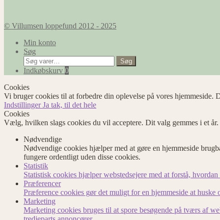
© Villumsen loppefund 2012 - 2025
Min konto
Søg
Søg
Søg
efter:
Indkøbskurv
0
Cookies
Vi bruger cookies til at forbedre din oplevelse på vores hjemmeside. D
Indstillinger
Ja tak, til det hele
Cookies
Vælg, hvilken slags cookies du vil acceptere. Dit valg gemmes i et år
Nødvendige
Nødvendige cookies hjælper med at gøre en hjemmeside brugbar
fungere ordentligt uden disse cookies.
Statistik
Statistisk cookies hjælper webstedsejere med at forstå, hvord
Præferencer
Præference cookies gør det muligt for en hjemmeside at huske op
Marketing
Marketing cookies bruges til at spore besøgende på tværs af we
tredjeparts annoncører.