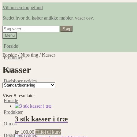
Spring
Spring
Villumsen loppefund
til
til
Stedet hvor du køber antikke møbler, vaser osv.
navigation
indhold
Søg
Søg
efter:
Menu
Forside
Forside
/
Nips ting
/
Kasser
Produkter
Kasser
Om os
Dødsboer ryddes
Viser 8 resultater
Forside
Produkter
3 stk kasser i træ
Om os
kr.
100,00
Tilføj til kurv
Dødsboer ryddes