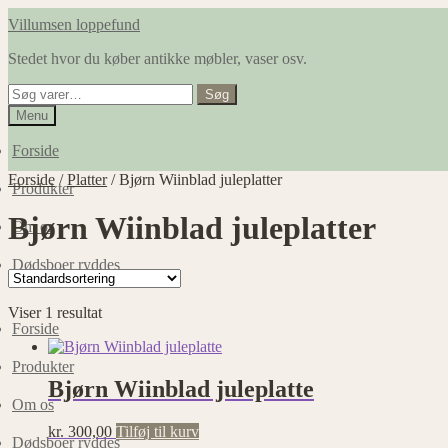
Spring
Spring
Villumsen loppefund
til
til
Stedet hvor du køber antikke møbler, vaser osv.
navigation
indhold
Søg
Søg
efter:
Menu
Forside
Forside
/
Platter
/
Bjørn Wiinblad juleplatter
Produkter
Bjørn Wiinblad juleplatter
Om os
Dødsboer ryddes
Viser 1 resultat
Forside
Produkter
Bjørn Wiinblad juleplatte
Om os
kr.
300,00
Tilføj til kurv
Dødsboer ryddes