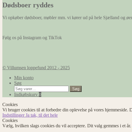
Dødsboer ryddes
Vi opkøber dødsboer, møbler mm. vi kører ud på hele Sjælland og øe
Følg os på Instagram og TikTok
© Villumsen loppefund 2012 - 2025
Min konto
Søg
Søg
Søg
efter:
Indkøbskurv
0
Cookies
Vi bruger cookies til at forbedre din oplevelse på vores hjemmeside. D
Indstillinger
Ja tak, til det hele
Cookies
Vælg, hvilken slags cookies du vil acceptere. Dit valg gemmes i et år