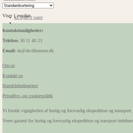
Viser 1 resultat
kr.
0,00
0 varer
Kontaktmuligheder:
Telefon:
30 11 40 23
Email:
sk@skvillumsen.dk
Om os
Kontakt os
Handelsbetingelser
Privatlivs -og cookiepolitik
Vi forstår vigtigheden af hurtig og forsvarlig ekspedition og transport, 
Vores garanti for hurtig og forsvarlig ekspedition og transport indeb