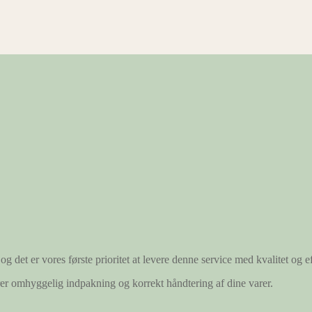
og det er vores første prioritet at levere denne service med kvalitet og ef
ærer omhyggelig indpakning og korrekt håndtering af dine varer.