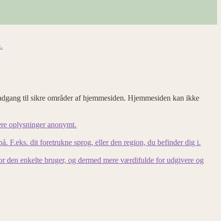
.
adgang til sikre områder af hjemmesiden. Hjemmesiden kan ikke
ere oplysninger anonymt.
F.eks. dit foretrukne sprog, eller den region, du befinder dig i.
for den enkelte bruger, og dermed mere værdifulde for udgivere og