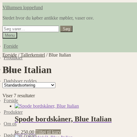
Spring
Spring
Villumsen loppefund
til
til
Stedet hvor du køber antikke møbler, vaser osv.
navigation
indhold
Søg
Søg
efter:
Menu
Forside
Forside
/
Tallerkenstel
/
Blue Italian
Produkter
Blue Italian
Om os
Dødsboer ryddes
Viser 7 resultater
Forside
Produkter
Spode bordskåner, Blue Italian
Om os
kr.
250,00
Tilføj til kurv
Dødsboer ryddes