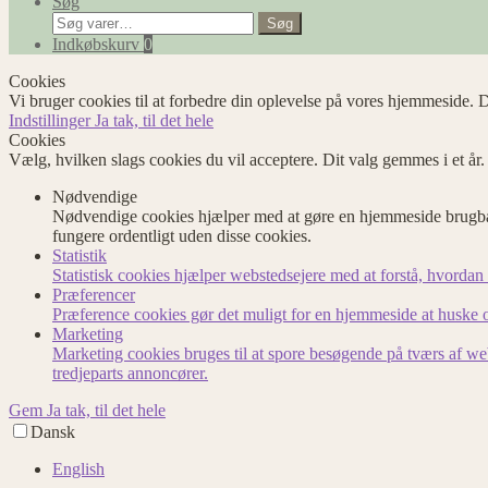
Søg
Søg
Søg
efter:
Indkøbskurv
0
Cookies
Vi bruger cookies til at forbedre din oplevelse på vores hjemmeside. D
Indstillinger
Ja tak, til det hele
Cookies
Vælg, hvilken slags cookies du vil acceptere. Dit valg gemmes i et år
Nødvendige
Nødvendige cookies hjælper med at gøre en hjemmeside brugbar
fungere ordentligt uden disse cookies.
Statistik
Statistisk cookies hjælper webstedsejere med at forstå, hvord
Præferencer
Præference cookies gør det muligt for en hjemmeside at huske op
Marketing
Marketing cookies bruges til at spore besøgende på tværs af we
tredjeparts annoncører.
Gem
Ja tak, til det hele
Dansk
English