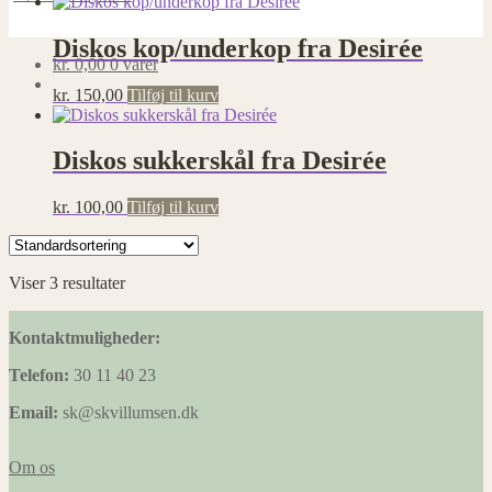
Diskos kop/underkop fra Desirée
kr.
0,00
0 varer
kr.
150,00
Tilføj til kurv
Diskos sukkerskål fra Desirée
kr.
100,00
Tilføj til kurv
Viser 3 resultater
Kontaktmuligheder:
Telefon:
30 11 40 23
Email:
sk@skvillumsen.dk
Om os