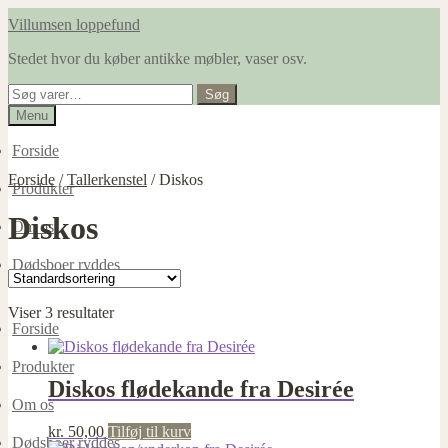
Spring
Spring
Villumsen loppefund
til
til
Stedet hvor du køber antikke møbler, vaser osv.
navigation
indhold
Søg
Søg
efter:
Menu
Forside
Forside
/
Tallerkenstel
/
Diskos
Produkter
Diskos
Om os
Dødsboer ryddes
Viser 3 resultater
Forside
Produkter
Diskos flødekande fra Desirée
Om os
kr.
50,00
Tilføj til kurv
Dødsboer ryddes