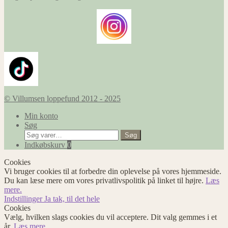
© Villumsen loppefund 2012 - 2025
Min konto
Søg
Søg
Søg
efter:
Indkøbskurv
0
Cookies
Vi bruger cookies til at forbedre din oplevelse på vores hjemmeside.
Du kan læse mere om vores privatlivspolitik på linket til højre.
Læs
mere.
Indstillinger
Ja tak, til det hele
Cookies
Vælg, hvilken slags cookies du vil acceptere. Dit valg gemmes i et
år.
Læs mere.