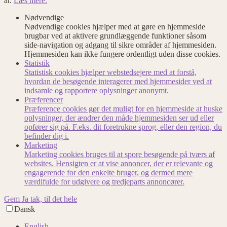
år.
Læs mere.
Nødvendige
Nødvendige cookies hjælper med at gøre en hjemmeside
brugbar ved at aktivere grundlæggende funktioner såsom
side-navigation og adgang til sikre områder af hjemmesiden.
Hjemmesiden kan ikke fungere ordentligt uden disse cookies.
Statistik
Statistisk cookies hjælper webstedsejere med at forstå,
hvordan de besøgende interagerer med hjemmesider ved at
indsamle og rapportere oplysninger anonymt.
Præferencer
Præference cookies gør det muligt for en hjemmeside at huske
oplysninger, der ændrer den måde hjemmesiden ser ud eller
opfører sig på. F.eks. dit foretrukne sprog, eller den region, du
befinder dig i.
Marketing
Marketing cookies bruges til at spore besøgende på tværs af
websites. Hensigten er at vise annoncer, der er relevante og
engagerende for den enkelte bruger, og dermed mere
værdifulde for udgivere og tredjeparts annoncører.
Gem
Ja tak, til det hele
Dansk
English