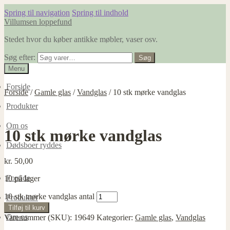
Spring til navigation
Spring til indhold
Villumsen loppefund
Stedet hvor du køber antikke møbler, vaser osv.
Søg efter:
Søg
Menu
Forside
Forside
/
Gamle glas
/
Vandglas
/
10 stk mørke vandglas
Produkter
Om os
10 stk mørke vandglas
Dødsboer ryddes
kr.
50,00
Forside
10 på lager
10 stk mørke vandglas antal
Produkter
Tilføj til kurv
Om os
Varenummer (SKU):
19649
Kategorier:
Gamle glas
,
Vandglas