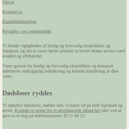
Om os
hjemmeside
at huske
Kontakt os
oplysninger,
der ændrer
Handelsbetingelser
den måde
hjemmesiden
Privatlivs -og cookiepolitik
ser ud eller
opfører sig
på. F.eks. dit
Vi forstår vigtigheden af hurtig og forsvarlig ekspedition og
foretrukne
transport, og det er vores første prioritet at levere denne service med
sprog, eller
kvalitet og effektivitet.
den region,
du befinder
Vores garanti for hurtig og forsvarlig ekspedition og transport
dig i.
indebærer omhyggelig indpakning og korrekt håndtering af dine
varer.
Marketing
Dødsboer ryddes
Marketing
cookies
Vi opkøber dødsboer, møbler mm. vi kører ud på hele Sjælland og
bruges til at
øerne.
Kontakt os gerne for et uforpligtende tilbud her
eller ved at
spore
give os et ring på telefonnummer 30 11 40 23
besøgende
på tværs af
websites.