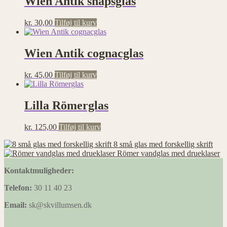
Wien Antik snapsglas
Statistik
Statistisk
kr.
30,00
Tilføj til kurv
cookies
hjælper
webstedsejere
Wien Antik cognacglas
med at
forstå,
hvordan de
kr.
45,00
Tilføj til kurv
besøgende
interagerer
med
Lilla Römerglas
hjemmesider
ved at
indsamle og
kr.
125,00
Tilføj til kurv
rapportere
8 små glas med forskellig skrift
oplysninger
Römer vandglas med drueklaser
anonymt.
Kontaktmuligheder:
Præferencer
Telefon:
30 11 40 23
Præference
Email:
sk@skvillumsen.dk
cookies gør
det muligt
for en