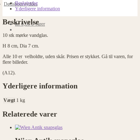
Beskrivelse
Dødsboer ryddes
Yderligere information
Nødvendige
Nødvendige
Beskrivelse
cookies
kr.
0,00
0 varer
hjælper med at
gøre en
10 stk mørke vandglas.
hjemmeside
brugbar ved at
H 8 cm, Dia 7 cm.
aktivere
grundlæggende
Alle 10 er velholdte, uden skår. Prisen er stykket. Gå til varen, for
funktioner
flere billeder.
såsom side-
(A12).
navigation og
adgang til
sikre områder
Yderligere information
af
hjemmesiden.
Vægt
1 kg
Hjemmesiden
kan ikke
fungere
Relaterede varer
ordentligt uden
disse cookies.