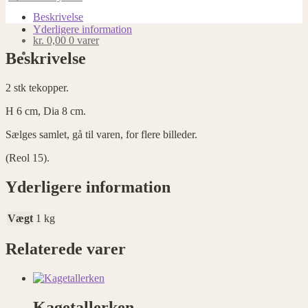
tekopper
antal
Beskrivelse
Yderligere information
kr.
0,00
0 varer
Beskrivelse
2 stk tekopper.
H 6 cm, Dia 8 cm.
Sælges samlet, gå til varen, for flere billeder.
(Reol 15).
Yderligere information
Vægt
1 kg
Relaterede varer
Kagetallerken