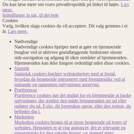
Du kan læse mere om vores privatlivspolitik på linket til højre.
Læs
mere.
Indstillinger
Ja tak, til det hele
Cookies
Vælg, hvilken slags cookies du vil acceptere. Dit valg gemmes i et
år.
Læs mere.
Nødvendige
Nødvendige cookies hjælper med at gøre en hjemmeside
brugbar ved at aktivere grundlæggende funktioner såsom
side-navigation og adgang til sikre områder af hjemmesiden.
Hjemmesiden kan ikke fungere ordentligt uden disse cookies.
Statistik
Statistisk cookies hjælper webstedsejere med at forstå,
hvordan de besøgende interagerer med hjemmesider ved at
indsamle og rapportere oplysninger anonymt.
Præferencer
Præference cookies gør det muligt for en hjemmeside at huske
oplysninger, der ændrer den måde hjemmesiden ser ud eller
opfører sig på. F.eks. dit foretrukne sprog, eller den region, du
befinder dig i.
Marketing
Marketing cookies bruges til at spore besøgende på tværs af
websites. Hensigten er at vise annoncer, der er relevante og
engagerende for den enkelte bruger, og dermed mere