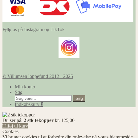
Følg os på Instagram og TikTok
© Villumsen loppefund 2012 - 2025
Min konto
Søg
Søg
Søg
efter:
Indkøbskurv
0
Du ser på:
2 stk tekopper
kr.
125,00
Tilføj til kurv
Cookies
Vi bruger cookies til at forbedre din oplevelse på vores hjemmeside.