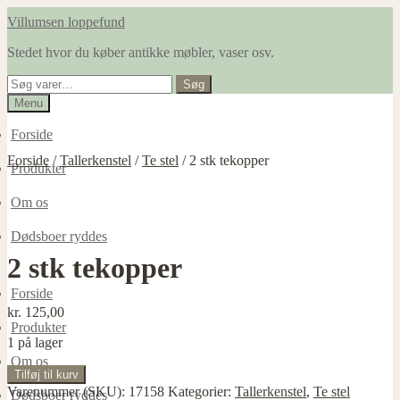
Spring
Spring
Villumsen loppefund
til
til
Stedet hvor du køber antikke møbler, vaser osv.
navigation
indhold
Søg
Søg
efter:
Menu
Forside
Forside
/
Tallerkenstel
/
Te stel
/
2 stk tekopper
Produkter
Om os
Dødsboer ryddes
2 stk tekopper
Forside
kr.
125,00
Produkter
1 på lager
Om os
2
Tilføj til kurv
stk
Varenummer (SKU):
17158
Kategorier:
Tallerkenstel
,
Te stel
Dødsboer ryddes