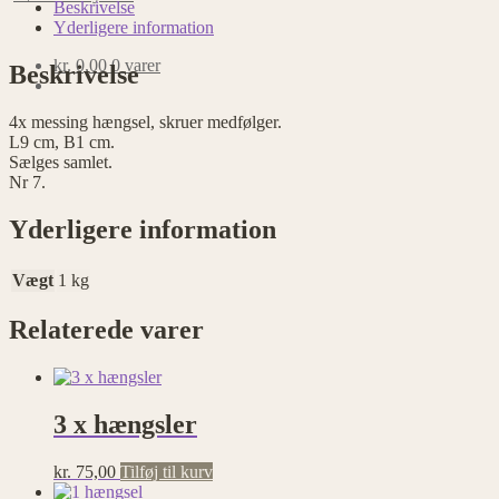
hængsler
Beskrivelse
antal
Yderligere information
kr.
0,00
0 varer
Beskrivelse
4x messing hængsel, skruer medfølger.
L9 cm, B1 cm.
Sælges samlet.
Nr 7.
Yderligere information
Vægt
1 kg
Relaterede varer
3 x hængsler
kr.
75,00
Tilføj til kurv