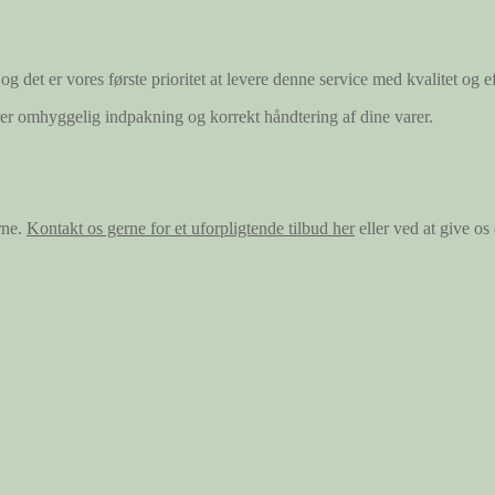
og det er vores første prioritet at levere denne service med kvalitet og ef
ærer omhyggelig indpakning og korrekt håndtering af dine varer.
rne.
Kontakt os gerne for et uforpligtende tilbud her
eller ved at give o