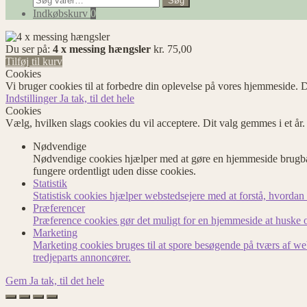
Søg
efter:
Indkøbskurv
0
Du ser på:
4 x messing hængsler
kr.
75,00
Tilføj til kurv
Cookies
Vi bruger cookies til at forbedre din oplevelse på vores hjemmeside. D
Indstillinger
Ja tak, til det hele
Cookies
Vælg, hvilken slags cookies du vil acceptere. Dit valg gemmes i et år
Nødvendige
Nødvendige cookies hjælper med at gøre en hjemmeside brugbar
fungere ordentligt uden disse cookies.
Statistik
Statistisk cookies hjælper webstedsejere med at forstå, hvord
Præferencer
Præference cookies gør det muligt for en hjemmeside at huske op
Marketing
Marketing cookies bruges til at spore besøgende på tværs af we
tredjeparts annoncører.
Gem
Ja tak, til det hele