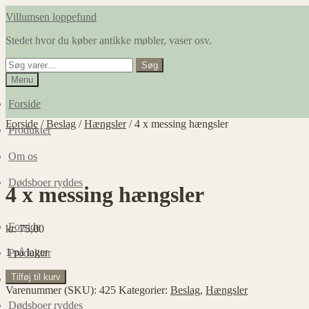
Spring
Spring
Villumsen loppefund
til
til
Stedet hvor du køber antikke møbler, vaser osv.
navigation
indhold
Søg
Søg
efter:
Menu
Forside
Forside
/
Beslag
/
Hængsler
/
4 x messing hængsler
Produkter
Om os
Dødsboer ryddes
4 x messing hængsler
Forside
kr.
75,00
1 på lager
Produkter
4
Tilføj til kurv
Om os
x
Varenummer (SKU):
425
Kategorier:
Beslag
,
Hængsler
messing
Dødsboer ryddes