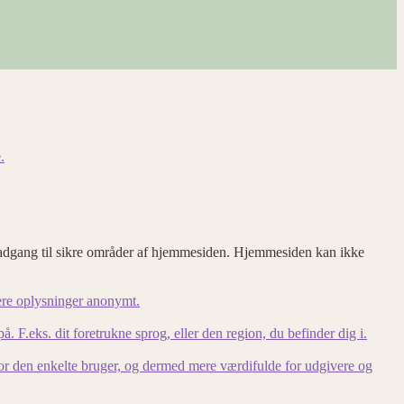
.
adgang til sikre områder af hjemmesiden. Hjemmesiden kan ikke
ere oplysninger anonymt.
F.eks. dit foretrukne sprog, eller den region, du befinder dig i.
for den enkelte bruger, og dermed mere værdifulde for udgivere og