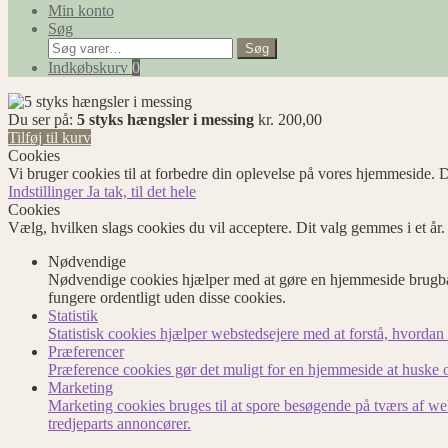
Min konto
Søg
Søg
Søg
efter:
Indkøbskurv
0
Du ser på:
5 styks hængsler i messing
kr.
200,00
Tilføj til kurv
Cookies
Vi bruger cookies til at forbedre din oplevelse på vores hjemmeside. D
Indstillinger
Ja tak, til det hele
Cookies
Vælg, hvilken slags cookies du vil acceptere. Dit valg gemmes i et år
Nødvendige
Nødvendige cookies hjælper med at gøre en hjemmeside brugbar
fungere ordentligt uden disse cookies.
Statistik
Statistisk cookies hjælper webstedsejere med at forstå, hvord
Præferencer
Præference cookies gør det muligt for en hjemmeside at huske op
Marketing
Marketing cookies bruges til at spore besøgende på tværs af we
tredjeparts annoncører.