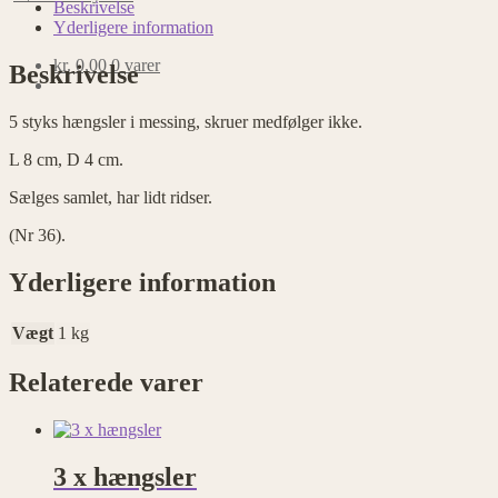
i
Beskrivelse
messing
Yderligere information
antal
kr.
0,00
0 varer
Beskrivelse
5 styks hængsler i messing, skruer medfølger ikke.
L 8 cm, D 4 cm.
Sælges samlet, har lidt ridser.
(Nr 36).
Yderligere information
Vægt
1 kg
Relaterede varer
3 x hængsler