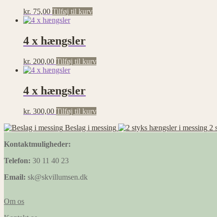
kr.
75,00
Tilføj til kurv
4 x hængsler
kr.
200,00
Tilføj til kurv
4 x hængsler
kr.
300,00
Tilføj til kurv
Beslag i messing
2 
Kontaktmuligheder:
Telefon:
30 11 40 23
Email:
sk@skvillumsen.dk
Om os