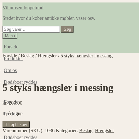
Spring
Spring
Villumsen loppefund
til
til
Stedet hvor du køber antikke møbler, vaser osv.
navigation
indhold
Søg
Søg
efter:
Menu
Forside
Forside
/
Beslag
/
Hængsler
/
5 styks hængsler i messing
Produkter
Om os
Dødsboer ryddes
5 styks hængsler i messing
Forside
kr.
200,00
1 på lager
Produkter
5
Tilføj til kurv
Om os
styks
Varenummer (SKU):
1036
Kategorier:
Beslag
,
Hængsler
hængsler
Dødsboer ryddes