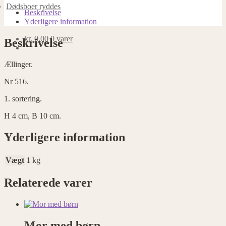
Dødsboer ryddes
Beskrivelse
Yderligere information
kr.
0,00
0 varer
Beskrivelse
Ællinger.
Nr 516.
1. sortering.
H 4 cm, B 10 cm.
Yderligere information
Vægt
1 kg
Relaterede varer
Mor med børn