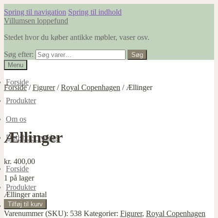
Spring til navigation
Spring til indhold
Villumsen loppefund
Stedet hvor du køber antikke møbler, vaser osv.
Søg efter:
Søg
Menu
Forside
Forside
/
Figurer
/
Royal Copenhagen
/
Ællinger
Produkter
Om os
Ællinger
Dødsboer ryddes
kr.
400,00
Forside
1 på lager
Produkter
Ællinger antal
Tilføj til kurv
Om os
Varenummer (SKU):
538
Kategorier:
Figurer
,
Royal Copenhagen