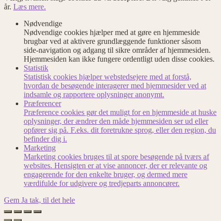
år.
Læs mere.
Nødvendige
Nødvendige cookies hjælper med at gøre en hjemmeside
brugbar ved at aktivere grundlæggende funktioner såsom
side-navigation og adgang til sikre områder af hjemmesiden.
Hjemmesiden kan ikke fungere ordentligt uden disse cookies.
Statistik
Statistisk cookies hjælper webstedsejere med at forstå,
hvordan de besøgende interagerer med hjemmesider ved at
indsamle og rapportere oplysninger anonymt.
Præferencer
Præference cookies gør det muligt for en hjemmeside at huske
oplysninger, der ændrer den måde hjemmesiden ser ud eller
opfører sig på. F.eks. dit foretrukne sprog, eller den region, du
befinder dig i.
Marketing
Marketing cookies bruges til at spore besøgende på tværs af
websites. Hensigten er at vise annoncer, der er relevante og
engagerende for den enkelte bruger, og dermed mere
værdifulde for udgivere og tredjeparts annoncører.
Gem
Ja tak, til det hele