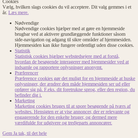
Cookies
Vælg, hvilken slags cookies du vil acceptere. Dit valg gemmes i et
år.
Læs mere.
Nødvendige
Nødvendige cookies hjælper med at gøre en hjemmeside
brugbar ved at aktivere grundlæggende funktioner såsom
side-navigation og adgang til sikre områder af hjemmesiden.
Hjemmesiden kan ikke fungere ordentligt uden disse cookies.
Statistik
Statistisk cookies hjælper webstedsejere med at forstå,
hvordan de besøgende interagerer med hjemmesider ved at
indsamle og rapportere oplysninger anonymt.
Præferencer
Præference cookies gør det muligt for en hjemmeside at huske
oplysninger, der ændrer den måde hjemmesiden ser ud eller
opfører sig på. F.eks. dit foretrukne sprog, eller den region, du
befinder dig i.
Marketing
Marketing cookies bruges til at spore besøgende på tværs af
websites. Hensigten er at vise annoncer, der er relevante og
engagerende for den enkelte bruger, og dermed mere
værdifulde for udgivere og tredjeparts annoncører.
Gem
Ja tak, til det hele