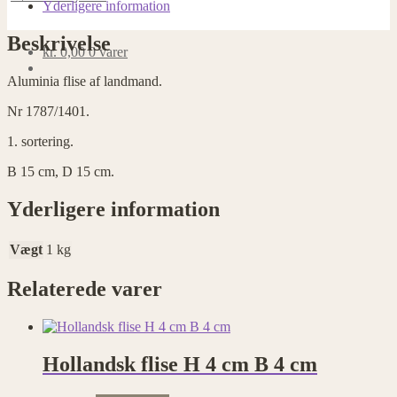
antal
Yderligere information
Beskrivelse
kr.
0,00
0 varer
Aluminia flise af landmand.
Nr 1787/1401.
1. sortering.
B 15 cm, D 15 cm.
Yderligere information
Vægt
1 kg
Relaterede varer
Hollandsk flise H 4 cm B 4 cm