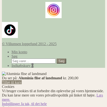
© Villumsen loppefund 2012 - 2025
Min konto
Søg
Søg
Søg
efter:
Indkøbskurv
0
Du ser på:
Aluminia flise af landmand
kr.
200,00
Tilføj til kurv
Cookies
Vi bruger cookies til at forbedre din oplevelse på vores hjemmeside.
Du kan læse mere om vores privatlivspolitik på linket til højre.
Læs
mere.
Indstillinger
Ja tak, til det hele