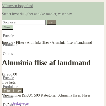
Spring
Spring
Villumsen loppefund
til
til
Stedet hvor du køber antikke møbler, vaser osv.
navigation
indhold
Søg
Søg
efter:
Menu
Forside
Forside
/
Fliser
/
Aluminia fliser
/
Aluminia flise af landmand
Produkter
Om os
Aluminia flise af landmand
Dødsboer ryddes
kr.
200,00
Forside
1 på lager
Produkter
Aluminia
Tilføj til kurv
flise
Varenummer (SKU):
500
Kategorier:
Aluminia fliser
,
Fliser
Om os
af
landmand
Beskrivelse
Dødsboer ryddes