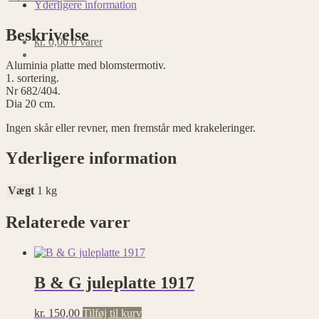
cm
Yderligere information
antal
Beskrivelse
kr.
0,00
0 varer
Aluminia platte med blomstermotiv.
1. sortering.
Nr 682/404.
Dia 20 cm.
Ingen skår eller revner, men fremstår med krakeleringer.
Yderligere information
Vægt
1 kg
Relaterede varer
B & G juleplatte 1917
kr.
150,00
Tilføj til kurv