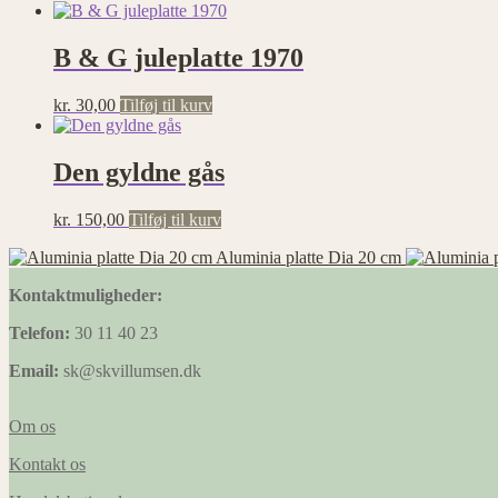
B & G juleplatte 1970
kr.
30,00
Tilføj til kurv
Den gyldne gås
kr.
150,00
Tilføj til kurv
Aluminia platte Dia 20 cm
Kontaktmuligheder:
Telefon:
30 11 40 23
Email:
sk@skvillumsen.dk
Om os
Kontakt os