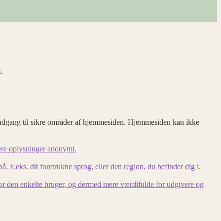
.
adgang til sikre områder af hjemmesiden. Hjemmesiden kan ikke
ere oplysninger anonymt.
F.eks. dit foretrukne sprog, eller den region, du befinder dig i.
for den enkelte bruger, og dermed mere værdifulde for udgivere og