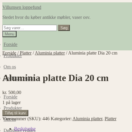
Spring
Spring
Villumsen loppefund
til
til
Stedet hvor du køber antikke møbler, vaser osv.
navigation
indhold
Søg
Søg
efter:
Menu
Forside
Forside
/
Platter
/
Aluminia platter
/
Aluminia platte Dia 20 cm
Produkter
Om os
Aluminia platte Dia 20 cm
Dødsboer ryddes
kr.
500,00
Forside
1 på lager
Produkter
Aluminia
Tilføj til kurv
platte
Varenummer (SKU):
446
Kategorier:
Aluminia platter
,
Platter
Om os
Dia
20
Beskrivelse
Dødsboer ryddes