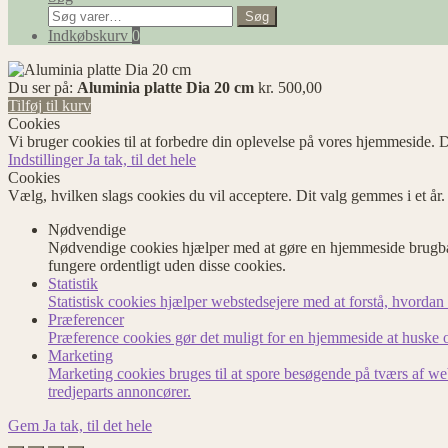
Søg
Søg
efter:
Indkøbskurv
0
Du ser på:
Aluminia platte Dia 20 cm
kr.
500,00
Tilføj til kurv
Cookies
Vi bruger cookies til at forbedre din oplevelse på vores hjemmeside. D
Indstillinger
Ja tak, til det hele
Cookies
Vælg, hvilken slags cookies du vil acceptere. Dit valg gemmes i et år
Nødvendige
Nødvendige cookies hjælper med at gøre en hjemmeside brugbar
fungere ordentligt uden disse cookies.
Statistik
Statistisk cookies hjælper webstedsejere med at forstå, hvord
Præferencer
Præference cookies gør det muligt for en hjemmeside at huske op
Marketing
Marketing cookies bruges til at spore besøgende på tværs af we
tredjeparts annoncører.
Gem
Ja tak, til det hele