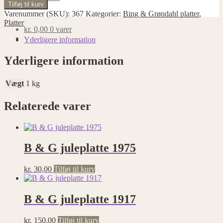
&
Tilføj til kurv
G
Varenummer (SKU):
367
Kategorier:
Bing & Grøndahl platter
,
juleplatte
Platter
1970
kr.
0,00
0 varer
antal
Yderligere information
Yderligere information
Vægt
1 kg
Relaterede varer
B & G juleplatte 1975
kr.
30,00
Tilføj til kurv
B & G juleplatte 1917
kr.
150,00
Tilføj til kurv