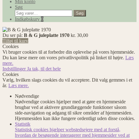
Min konto
Søg
Søg
Søg
efter:
Indkøbskurv
0
Du ser på:
B & G juleplatte 1970
kr.
30,00
Tilføj til kurv
Cookies
Vi bruger cookies til at forbedre din oplevelse på vores hjemmeside.
Du kan læse mere om vores privatlivspolitik på linket til højre.
Læs
mere.
Indstillinger
Ja tak, til det hele
Cookies
Vælg, hvilken slags cookies du vil acceptere. Dit valg gemmes i et
år.
Læs mere.
Nødvendige
Nødvendige cookies hjælper med at gøre en hjemmeside
brugbar ved at aktivere grundlæggende funktioner såsom
side-navigation og adgang til sikre områder af hjemmesiden.
Hjemmesiden kan ikke fungere ordentligt uden disse cookies.
Statistik
Statistisk cookies hjælper webstedsejere med at forstå,
hvordan de besøgende interagerer med hjemmesider ved at