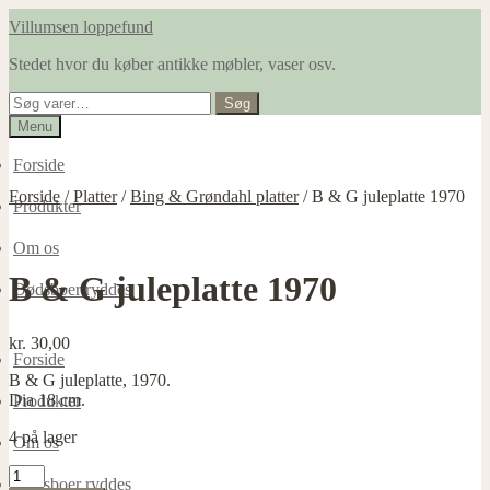
Spring
Spring
Villumsen loppefund
til
til
Stedet hvor du køber antikke møbler, vaser osv.
navigation
indhold
Søg
Søg
efter:
Menu
Forside
Forside
/
Platter
/
Bing & Grøndahl platter
/
B & G juleplatte 1970
Produkter
Om os
B & G juleplatte 1970
Dødsboer ryddes
kr.
30,00
Forside
B & G juleplatte, 1970.
Dia 18 cm.
Produkter
4 på lager
Om os
B
Dødsboer ryddes