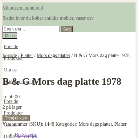
Spring
Spring
Villumsen loppefund
til
til
Stedet hvor du køber antikke møbler, vaser osv.
navigation
indhold
Søg
Søg
efter:
Menu
Forside
Forside
/
Platter
/
Mors dags platter
/
B & G Mors dag platte 1978
Produkter
Om os
B & G Mors dag platte 1978
Dødsboer ryddes
kr.
50,00
Forside
2 på lager
Produkter
B
Tilføj til kurv
&
Varenummer (SKU):
1448
Kategorier:
Mors dags platter
,
Platter
Om os
G
Mors
Beskrivelse
Dødsboer ryddes