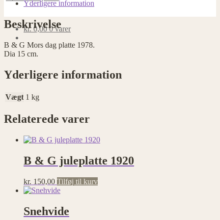
dag
Yderligere information
platte
1978
Beskrivelse
antal
kr.
0,00
0 varer
B & G Mors dag platte 1978.
Dia 15 cm.
Yderligere information
Vægt
1 kg
Relaterede varer
B & G juleplatte 1920
kr.
150,00
Tilføj til kurv
Snehvide