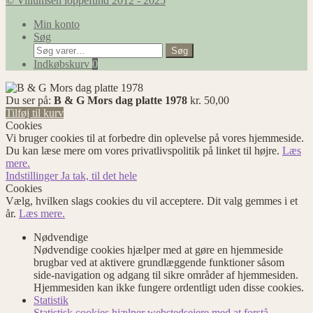
© Villumsen loppefund 2012 - 2025
Min konto
Søg
Søg
Søg
efter:
Indkøbskurv
0
Du ser på:
B & G Mors dag platte 1978
kr.
50,00
Tilføj til kurv
Cookies
Vi bruger cookies til at forbedre din oplevelse på vores hjemmeside.
Du kan læse mere om vores privatlivspolitik på linket til højre.
Læs
mere.
Indstillinger
Ja tak, til det hele
Cookies
Vælg, hvilken slags cookies du vil acceptere. Dit valg gemmes i et
år.
Læs mere.
Nødvendige
Nødvendige cookies hjælper med at gøre en hjemmeside
brugbar ved at aktivere grundlæggende funktioner såsom
side-navigation og adgang til sikre områder af hjemmesiden.
Hjemmesiden kan ikke fungere ordentligt uden disse cookies.
Statistik
Statistisk cookies hjælper webstedsejere med at forstå,