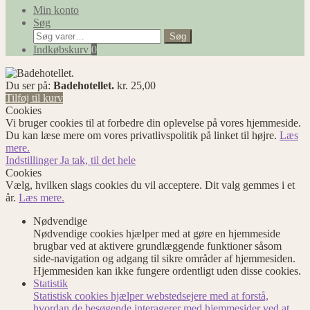
Min konto
Søg
Søg
Søg
efter:
Indkøbskurv
0
Du ser på:
Badehotellet.
kr.
25,00
Tilføj til kurv
Cookies
Vi bruger cookies til at forbedre din oplevelse på vores hjemmeside.
Du kan læse mere om vores privatlivspolitik på linket til højre.
Læs
mere.
Indstillinger
Ja tak, til det hele
Cookies
Vælg, hvilken slags cookies du vil acceptere. Dit valg gemmes i et
år.
Læs mere.
Nødvendige
Nødvendige cookies hjælper med at gøre en hjemmeside
brugbar ved at aktivere grundlæggende funktioner såsom
side-navigation og adgang til sikre områder af hjemmesiden.
Hjemmesiden kan ikke fungere ordentligt uden disse cookies.
Statistik
Statistisk cookies hjælper webstedsejere med at forstå,
hvordan de besøgende interagerer med hjemmesider ved at