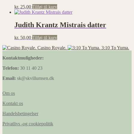
kr.
25,00
Tilføj til kurv
Judith Krantz Mistrais datter
kr.
50,00
Tilføj til kurv
Casino Royale.
3:10 To Yuma.
Kontaktmuligheder:
Telefon:
30 11 40 23
Email:
sk@skvillumsen.dk
Om os
Kontakt os
Handelsbetingelser
Privatlivs -og cookiepolitik