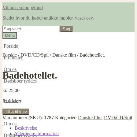
Spring
Spring
Villumsen loppefund
til
til
Stedet hvor du køber antikke møbler, vaser osv.
navigation
indhold
Søg
Søg
efter:
Menu
Forside
Forside
/
DVD/CD/Spil
/
Danske film
/
Badehotellet.
Produkter
Om os
Badehotellet.
Dødsboer ryddes
kr.
25,00
Forside
1 på lager
Badehotellet.
Tilføj til kurv
Produkter
antal
Varenummer (SKU):
1787
Kategorier:
Danske film
,
DVD/CD/Spil
Om os
Beskrivelse
Yderligere information
Dødsboer ryddes