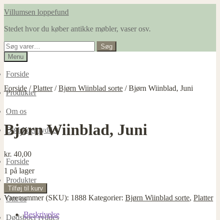
Spring
Spring
Villumsen loppefund
til
til
Stedet hvor du køber antikke møbler, vaser osv.
navigation
indhold
Søg
Søg
efter:
Menu
Forside
Forside
/
Platter
/
Bjørn Wiinblad sorte
/
Bjørn Wiinblad, Juni
Produkter
Om os
Bjørn Wiinblad, Juni
Dødsboer ryddes
kr.
40,00
Forside
1 på lager
Produkter
Bjørn
Tilføj til kurv
Wiinblad,
Varenummer (SKU):
1888
Kategorier:
Bjørn Wiinblad sorte
,
Platter
Om os
Juni
antal
Beskrivelse
Dødsboer ryddes