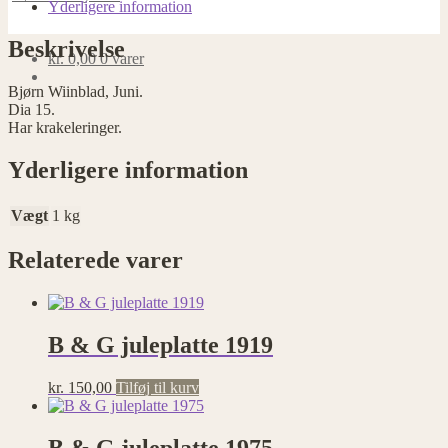
Yderligere information
Beskrivelse
kr.
0,00
0 varer
Bjørn Wiinblad, Juni.
Dia 15.
Har krakeleringer.
Yderligere information
Vægt
1 kg
Relaterede varer
B & G juleplatte 1919
kr.
150,00
Tilføj til kurv