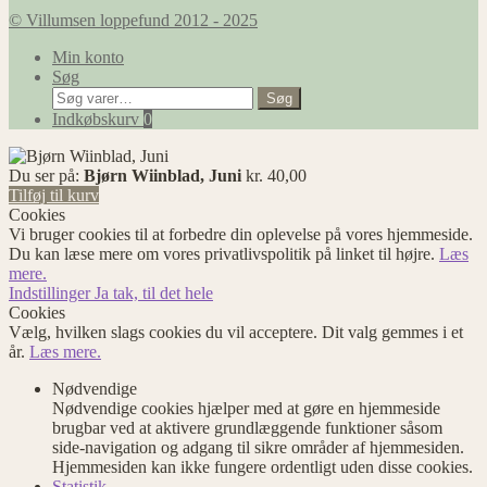
© Villumsen loppefund 2012 - 2025
Min konto
Søg
Søg
Søg
efter:
Indkøbskurv
0
Du ser på:
Bjørn Wiinblad, Juni
kr.
40,00
Tilføj til kurv
Cookies
Vi bruger cookies til at forbedre din oplevelse på vores hjemmeside.
Du kan læse mere om vores privatlivspolitik på linket til højre.
Læs
mere.
Indstillinger
Ja tak, til det hele
Cookies
Vælg, hvilken slags cookies du vil acceptere. Dit valg gemmes i et
år.
Læs mere.
Nødvendige
Nødvendige cookies hjælper med at gøre en hjemmeside
brugbar ved at aktivere grundlæggende funktioner såsom
side-navigation og adgang til sikre områder af hjemmesiden.
Hjemmesiden kan ikke fungere ordentligt uden disse cookies.
Statistik