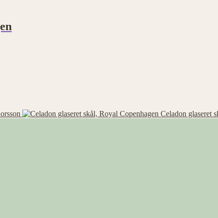
gen
horsson
Celadon glaseret 