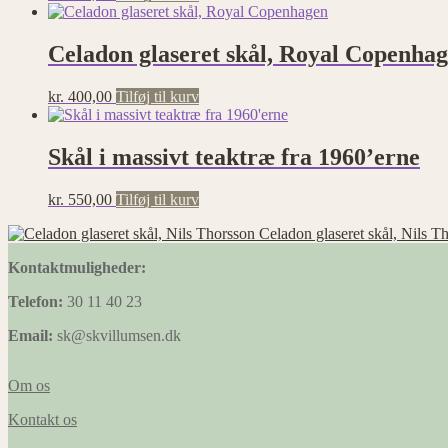
Celadon glaseret skål, Royal Copenha
kr.
400,00
Tilføj til kurv
Skål i massivt teaktræ fra 1960’erne
kr.
550,00
Tilføj til kurv
Celadon glaseret skål, Nils T
Kontaktmuligheder:
Telefon:
30 11 40 23
Email:
sk@skvillumsen.dk
Om os
Kontakt os