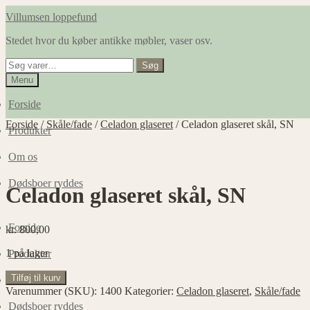
Spring
Spring
Villumsen loppefund
til
til
Stedet hvor du køber antikke møbler, vaser osv.
navigation
indhold
Søg
Søg
efter:
Menu
Forside
Forside
/
Skåle/fade
/
Celadon glaseret
/
Celadon glaseret skål, SN
Produkter
Om os
Dødsboer ryddes
Celadon glaseret skål, SN
Forside
kr.
800,00
1 på lager
Produkter
Celadon
Tilføj til kurv
Om os
glaseret
Varenummer (SKU):
1400
Kategorier:
Celadon glaseret
,
Skåle/fade
skål,
Dødsboer ryddes