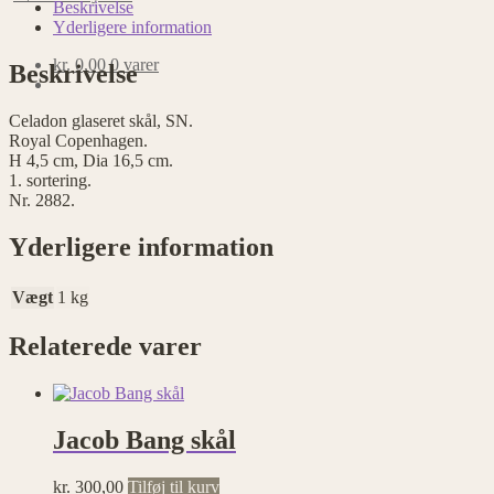
SN
Beskrivelse
antal
Yderligere information
kr.
0,00
0 varer
Beskrivelse
Celadon glaseret skål, SN.
Royal Copenhagen.
H 4,5 cm, Dia 16,5 cm.
1. sortering.
Nr. 2882.
Yderligere information
Vægt
1 kg
Relaterede varer
Jacob Bang skål
kr.
300,00
Tilføj til kurv