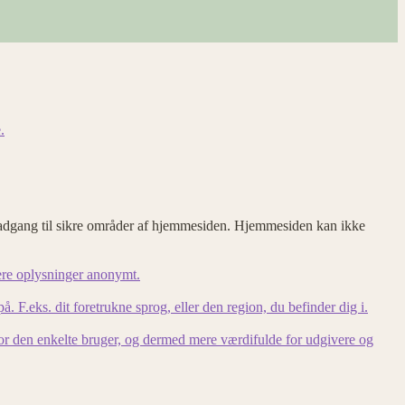
.
adgang til sikre områder af hjemmesiden. Hjemmesiden kan ikke
ere oplysninger anonymt.
F.eks. dit foretrukne sprog, eller den region, du befinder dig i.
for den enkelte bruger, og dermed mere værdifulde for udgivere og