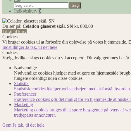
Søg
Søg
efter:
Indkøbskurv
0
Du ser på:
Celadon glaseret skål, SN
kr.
800,00
Tilføj til kurv
Cookies
Vi bruger cookies til at forbedre din oplevelse på vores hjemmeside. D
Indstillinger
Ja tak, til det hele
Cookies
Vælg, hvilken slags cookies du vil acceptere. Dit valg gemmes i et år
Nødvendige
Nødvendige cookies hjælper med at gøre en hjemmeside brugbar
fungere ordentligt uden disse cookies.
Statistik
Statistisk cookies hjælper webstedsejere med at forstå, hvord
Præferencer
Præference cookies gør det muligt for en hjemmeside at huske op
Marketing
Marketing cookies bruges til at spore besøgende på tværs af we
tredjeparts annoncører.
Gem
Ja tak, til det hele