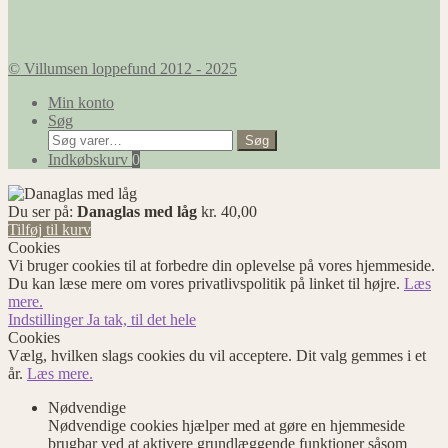
© Villumsen loppefund 2012 - 2025
Min konto
Søg
Søg
Søg
efter:
Indkøbskurv
0
Du ser på:
Danaglas med låg
kr.
40,00
Tilføj til kurv
Cookies
Vi bruger cookies til at forbedre din oplevelse på vores hjemmeside.
Du kan læse mere om vores privatlivspolitik på linket til højre.
Læs
mere.
Indstillinger
Ja tak, til det hele
Cookies
Vælg, hvilken slags cookies du vil acceptere. Dit valg gemmes i et
år.
Læs mere.
Nødvendige
Nødvendige cookies hjælper med at gøre en hjemmeside
brugbar ved at aktivere grundlæggende funktioner såsom