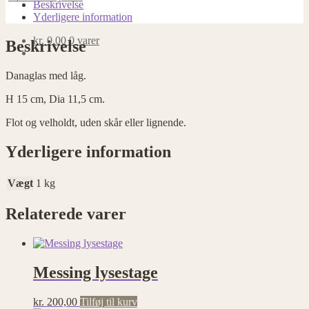
antal
Beskrivelse
Yderligere information
kr.
0,00
0 varer
Beskrivelse
Danaglas med låg.
H 15 cm, Dia 11,5 cm.
Flot og velholdt, uden skår eller lignende.
Yderligere information
Vægt
1 kg
Relaterede varer
Messing lysestage
kr.
200,00
Tilføj til kurv