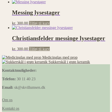
Messing lysestager
kr.
300,00
Tilføj til kurv
Christiansfelder messinge lysestager
kr.
300,00
Tilføj til kurv
Medicinglas med prop
Sukkerskål i grøn keramik
Kontaktmuligheder:
Telefon:
30 11 40 23
Email:
sk@skvillumsen.dk
Om os
Kontakt os