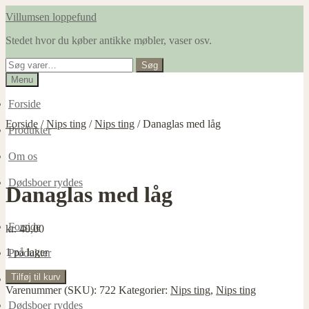
Spring
Spring
Villumsen loppefund
til
til
Stedet hvor du køber antikke møbler, vaser osv.
navigation
indhold
Søg
Søg
efter:
Menu
Forside
Forside
/
Nips ting
/
Nips ting
/
Danaglas med låg
Produkter
Om os
Dødsboer ryddes
Danaglas med låg
Forside
kr.
40,00
1 på lager
Produkter
Danaglas
Tilføj til kurv
Om os
med
Varenummer (SKU):
722
Kategorier:
Nips ting
,
Nips ting
låg
Dødsboer ryddes