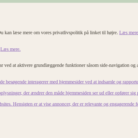
u kan læse mere om vores privatlivspolitik på linket til højre.
Læs mere
.
Læs mere.
 ved at aktivere grundlæggende funktioner såsom side-navigation og 
an de besøgende interagerer med hjemmesider ved at indsamle og rapport
lysninger, der ændrer den måde hjemmesiden ser ud eller opfører sig på. 
bsites. Hensigten er at vise annoncer, der er relevante og engagerende 