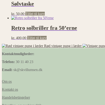
Sølvtaske
kr.
50,00
Tilføj til kurv
Retro solbriller fra 50’erne
kr.
400,00
Tilføj til kurv
Rød vintage pung i læder
Kontaktmuligheder:
Telefon:
30 11 40 23
Email:
sk@skvillumsen.dk
Om os
Kontakt os
Handelsbetingelser