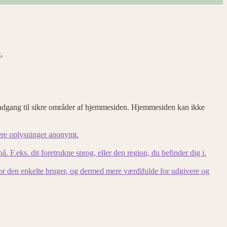
.
adgang til sikre områder af hjemmesiden. Hjemmesiden kan ikke
ere oplysninger anonymt.
F.eks. dit foretrukne sprog, eller den region, du befinder dig i.
for den enkelte bruger, og dermed mere værdifulde for udgivere og