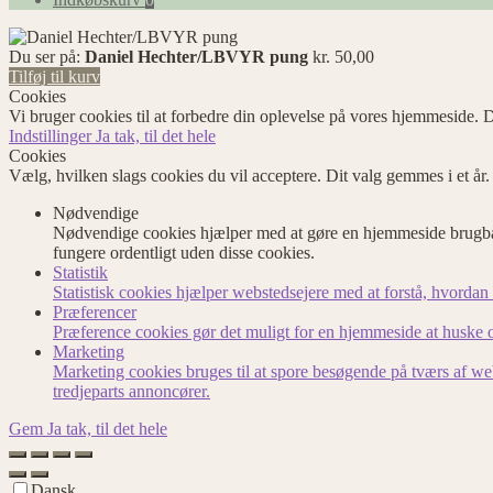
Du ser på:
Daniel Hechter/LBVYR pung
kr.
50,00
Tilføj til kurv
Cookies
Vi bruger cookies til at forbedre din oplevelse på vores hjemmeside. D
Indstillinger
Ja tak, til det hele
Cookies
Vælg, hvilken slags cookies du vil acceptere. Dit valg gemmes i et år
Nødvendige
Nødvendige cookies hjælper med at gøre en hjemmeside brugbar
fungere ordentligt uden disse cookies.
Statistik
Statistisk cookies hjælper webstedsejere med at forstå, hvord
Præferencer
Præference cookies gør det muligt for en hjemmeside at huske op
Marketing
Marketing cookies bruges til at spore besøgende på tværs af we
tredjeparts annoncører.
Gem
Ja tak, til det hele
Dansk