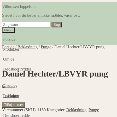
Spring
Spring
Villumsen loppefund
til
til
Stedet hvor du køber antikke møbler, vaser osv.
navigation
indhold
Søg
Søg
efter:
Menu
Forside
Forside
/
Beklædning
/
Punge
/
Daniel Hechter/LBVYR pung
Produkter
Om os
Dødsboer ryddes
Daniel Hechter/LBVYR pung
Forside
kr.
50,00
1 på lager
Produkter
Daniel
Tilføj til kurv
Om os
Hechter/LBVYR
Varenummer (SKU):
1160
Kategorier:
Beklædning
,
Punge
pung
Dødsboer ryddes