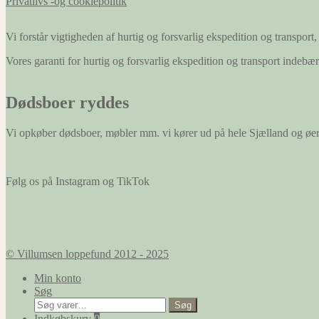
Privatlivs -og cookiepolitik
Vi forstår vigtigheden af hurtig og forsvarlig ekspedition og transport, 
Vores garanti for hurtig og forsvarlig ekspedition og transport indeb
Dødsboer ryddes
Vi opkøber dødsboer, møbler mm. vi kører ud på hele Sjælland og øe
Følg os på Instagram og TikTok
© Villumsen loppefund 2012 - 2025
Min konto
Søg
Søg
Søg
efter:
Indkøbskurv
0