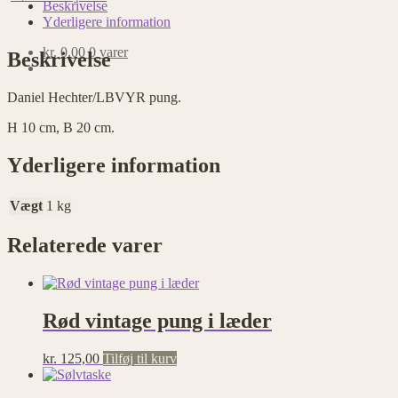
antal
Beskrivelse
Yderligere information
kr.
0,00
0 varer
Beskrivelse
Daniel Hechter/LBVYR pung.
H 10 cm, B 20 cm.
Yderligere information
Vægt
1 kg
Relaterede varer
Rød vintage pung i læder
kr.
125,00
Tilføj til kurv