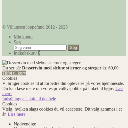
© Villumsen loppefund 2012 - 2025
Min konto
Søg
Søg
Søg
efter:
Indkøbskurv
0
Du ser på:
Dessertvin med slebne stjerner og streger
kr.
60,00
Tilføj til kurv
Cookies
Vi bruger cookies til at forbedre din oplevelse på vores hjemmeside.
Du kan læse mere om vores privatlivspolitik på linket til højre.
Læs
mere.
Indstillinger
Ja tak, til det hele
Cookies
Vælg, hvilken slags cookies du vil acceptere. Dit valg gemmes i et
år.
Læs mere.
Nødvendige