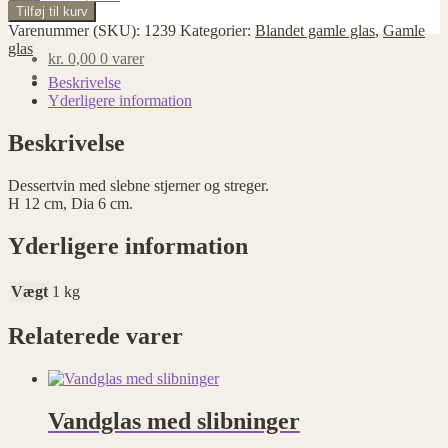
med
Tilføj til kurv
slebne
Varenummer (SKU):
1239
Kategorier:
Blandet gamle glas
,
Gamle
stjerner
glas
kr.
0,00
0 varer
og
streger
Beskrivelse
antal
Yderligere information
Beskrivelse
Dessertvin med slebne stjerner og streger.
H 12 cm, Dia 6 cm.
Yderligere information
Vægt
1 kg
Relaterede varer
Vandglas med slibninger