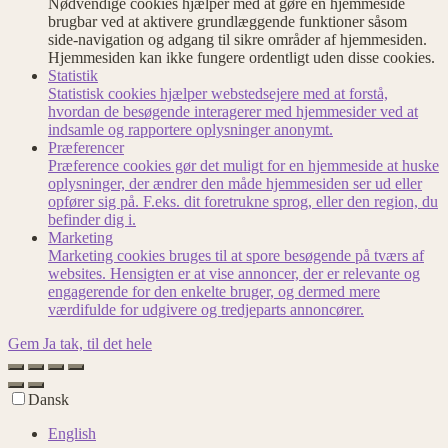
Nødvendige cookies hjælper med at gøre en hjemmeside
brugbar ved at aktivere grundlæggende funktioner såsom
side-navigation og adgang til sikre områder af hjemmesiden.
Hjemmesiden kan ikke fungere ordentligt uden disse cookies.
Statistik
Statistisk cookies hjælper webstedsejere med at forstå,
hvordan de besøgende interagerer med hjemmesider ved at
indsamle og rapportere oplysninger anonymt.
Præferencer
Præference cookies gør det muligt for en hjemmeside at huske
oplysninger, der ændrer den måde hjemmesiden ser ud eller
opfører sig på. F.eks. dit foretrukne sprog, eller den region, du
befinder dig i.
Marketing
Marketing cookies bruges til at spore besøgende på tværs af
websites. Hensigten er at vise annoncer, der er relevante og
engagerende for den enkelte bruger, og dermed mere
værdifulde for udgivere og tredjeparts annoncører.
Gem
Ja tak, til det hele
Dansk
English