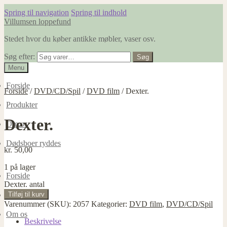
Spring til navigation
Spring til indhold
Villumsen loppefund
Stedet hvor du køber antikke møbler, vaser osv.
Søg efter:
Søg
Menu
Forside
Forside
/
DVD/CD/Spil
/
DVD film
/
Dexter.
Produkter
Dexter.
Om os
Dødsboer ryddes
kr.
50,00
1 på lager
Forside
Dexter. antal
Tilføj til kurv
Produkter
Varenummer (SKU):
2057
Kategorier:
DVD film
,
DVD/CD/Spil
Om os
Beskrivelse