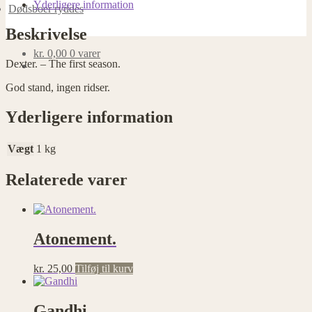
Yderligere information
Dødsboer ryddes
Beskrivelse
kr.
0,00
0 varer
Dexter. – The first season.
God stand, ingen ridser.
Yderligere information
Vægt
1 kg
Relaterede varer
Atonement.
kr.
25,00
Tilføj til kurv
Gandhi