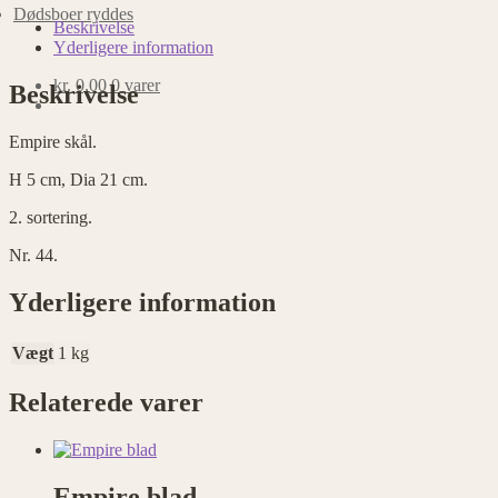
Dødsboer ryddes
Beskrivelse
Yderligere information
kr.
0,00
0 varer
Beskrivelse
Empire skål.
H 5 cm, Dia 21 cm.
2. sortering.
Nr. 44.
Yderligere information
Vægt
1 kg
Relaterede varer
Empire blad