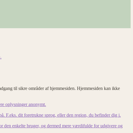
.
adgang til sikre områder af hjemmesiden. Hjemmesiden kan ikke
ere oplysninger anonymt.
F.eks. dit foretrukne sprog, eller den region, du befinder dig i.
for den enkelte bruger, og dermed mere værdifulde for udgivere og