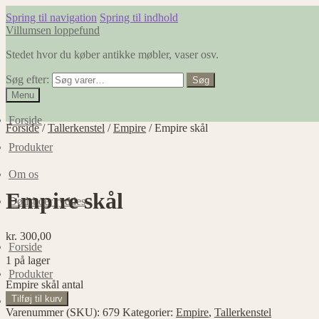
Spring til navigation
Spring til indhold
Villumsen loppefund
Stedet hvor du køber antikke møbler, vaser osv.
Søg efter:
Søg
Menu
Forside
Forside
/
Tallerkenstel
/
Empire
/
Empire skål
Produkter
Om os
Empire skål
Dødsboer ryddes
kr.
300,00
Forside
1 på lager
Produkter
Empire skål antal
Tilføj til kurv
Om os
Varenummer (SKU):
679
Kategorier:
Empire
,
Tallerkenstel