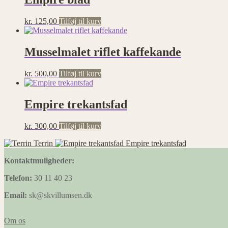
kr.
125,00
Tilføj til kurv
Musselmalet riflet kaffekande
kr.
500,00
Tilføj til kurv
Empire trekantsfad
kr.
300,00
Tilføj til kurv
Terrin
Empire trekantsfad
Kontaktmuligheder:
Telefon:
30 11 40 23
Email:
sk@skvillumsen.dk
Om os