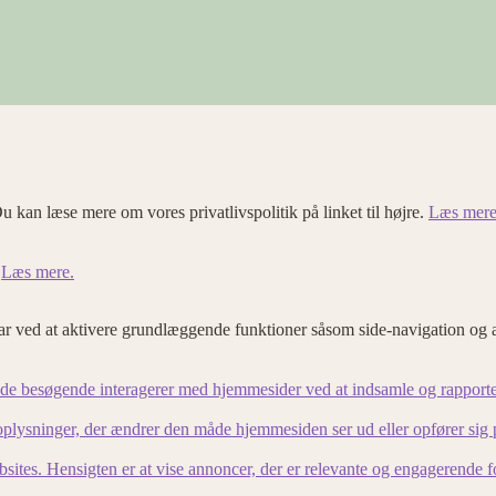
u kan læse mere om vores privatlivspolitik på linket til højre.
Læs mere
.
Læs mere.
 ved at aktivere grundlæggende funktioner såsom side-navigation og 
an de besøgende interagerer med hjemmesider ved at indsamle og rapport
lysninger, der ændrer den måde hjemmesiden ser ud eller opfører sig på. 
bsites. Hensigten er at vise annoncer, der er relevante og engagerende 