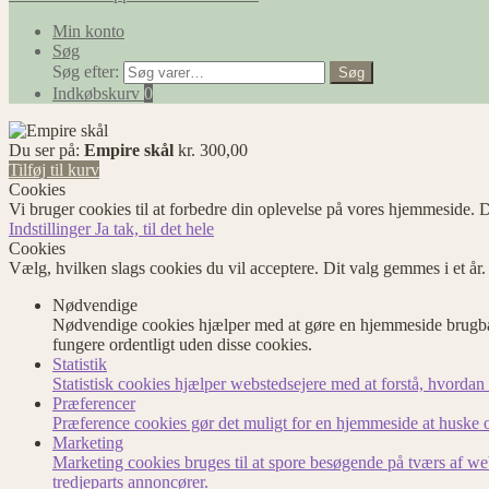
Min konto
Søg
Søg efter:
Søg
Indkøbskurv
0
Du ser på:
Empire skål
kr.
300,00
Tilføj til kurv
Cookies
Vi bruger cookies til at forbedre din oplevelse på vores hjemmeside. D
Indstillinger
Ja tak, til det hele
Cookies
Vælg, hvilken slags cookies du vil acceptere. Dit valg gemmes i et år
Nødvendige
Nødvendige cookies hjælper med at gøre en hjemmeside brugbar
fungere ordentligt uden disse cookies.
Statistik
Statistisk cookies hjælper webstedsejere med at forstå, hvord
Præferencer
Præference cookies gør det muligt for en hjemmeside at huske op
Marketing
Marketing cookies bruges til at spore besøgende på tværs af we
tredjeparts annoncører.