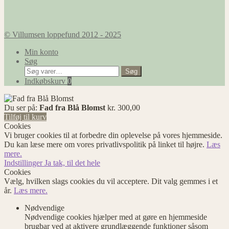
© Villumsen loppefund 2012 - 2025
Min konto
Søg
Søg
Søg
efter:
Indkøbskurv
0
Du ser på:
Fad fra Blå Blomst
kr.
300,00
Tilføj til kurv
Cookies
Vi bruger cookies til at forbedre din oplevelse på vores hjemmeside.
Du kan læse mere om vores privatlivspolitik på linket til højre.
Læs
mere.
Indstillinger
Ja tak, til det hele
Cookies
Vælg, hvilken slags cookies du vil acceptere. Dit valg gemmes i et
år.
Læs mere.
Nødvendige
Nødvendige cookies hjælper med at gøre en hjemmeside
brugbar ved at aktivere grundlæggende funktioner såsom