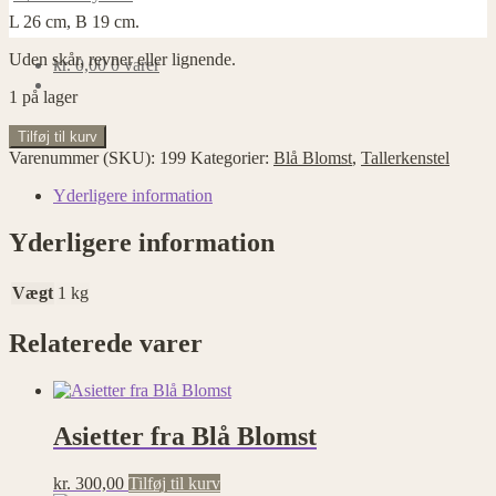
L 26 cm, B 19 cm.
Uden skår, revner eller lignende.
kr.
0,00
0 varer
1 på lager
Fad
Tilføj til kurv
fra
Varenummer (SKU):
199
Kategorier:
Blå Blomst
,
Tallerkenstel
Blå
Blomst
Yderligere information
antal
Yderligere information
Vægt
1 kg
Relaterede varer
Asietter fra Blå Blomst
kr.
300,00
Tilføj til kurv