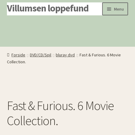
Villumsen loppefund
Spring
Spring
Menu
til
til
navigation
indhold
Forside
Produkter
Om os
Forside
DVD/CD/Spil
bluray dvd
Fast & Furious. 6 Movie
Dødsboer ryddes
Collection.
Fast & Furious. 6 Movie
Collection.