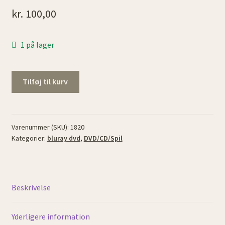
kr.
100,00
1 på lager
Fast
Tilføj til kurv
&
Furious.
6
Movie
Varenummer (SKU):
1820
Kategorier:
bluray dvd
,
DVD/CD/Spil
Collection.
antal
Beskrivelse
Yderligere information