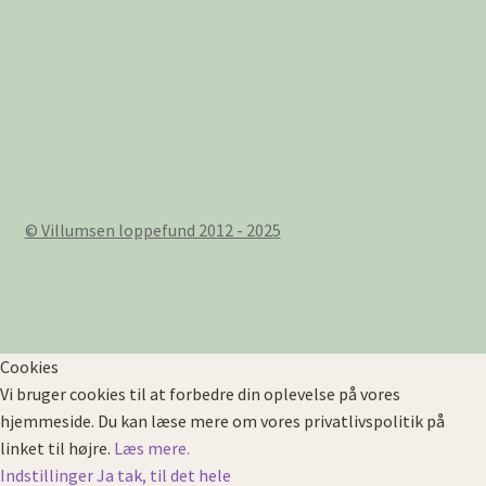
© Villumsen loppefund 2012 - 2025
Cookies
Vi bruger cookies til at forbedre din oplevelse på vores
hjemmeside. Du kan læse mere om vores privatlivspolitik på
linket til højre.
Læs mere.
Indstillinger
Ja tak, til det hele