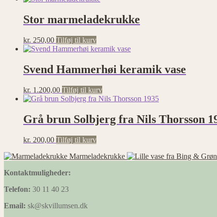
Stor marmeladekrukke
kr.
250,00
Tilføj til kurv
Svend Hammerhøi keramik vase
kr.
1.200,00
Tilføj til kurv
Grå brun Solbjerg fra Nils Thorsson 1
kr.
200,00
Tilføj til kurv
Marmeladekrukke
Kontaktmuligheder:
Telefon:
30 11 40 23
Email:
sk@skvillumsen.dk