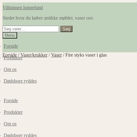
Spring
Spring
Villumsen loppefund
til
til
Stedet hvor du køber antikke møbler, vaser osv.
navigation
indhold
Søg
Søg
efter:
Menu
Forside
Forside
/
Vaser/krukker
/
Vaser
/
Fire styks vaser i glas
Produkter
Om os
Dødsboer ryddes
Forside
Produkter
Om os
Dødsboer ryddes