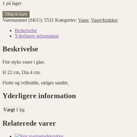
1 på lager
Fire
Tilføj til kurv
styks
Varenummer (SKU):
5531
Kategorier:
Vaser
,
Vaser/krukker
vaser
i
Beskrivelse
glas
Yderligere information
antal
Beskrivelse
Fire styks vaser i glas.
H 22 cm, Dia 4 cm.
Flotte og velholdte, sælges samlet.
Yderligere information
Vægt
1 kg
Relaterede varer