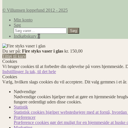
© Villumsen loppefund 2012 - 2025
Min konto
Søg
Søg
Søg
efter:
Indkøbskurv
0
Du ser på:
Fire styks vaser i glas
kr.
150,00
Tilføj til kurv
Cookies
Vi bruger cookies til at forbedre din oplevelse på vores hjemmeside. D
Indstillinger
Ja tak, til det hele
Cookies
Vælg, hvilken slags cookies du vil acceptere. Dit valg gemmes i et år
Nødvendige
Nødvendige cookies hjælper med at gøre en hjemmeside brugbar
fungere ordentligt uden disse cookies.
Statistik
Statistisk cookies hjælper webstedsejere med at forstå, hvord
Præferencer
Præference cookies gør det muligt for en hjemmeside at huske op
Marketing