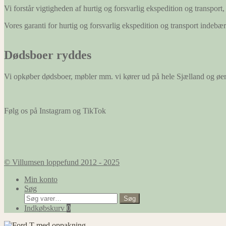
Vi forstår vigtigheden af hurtig og forsvarlig ekspedition og transport, 
Vores garanti for hurtig og forsvarlig ekspedition og transport indeb
Dødsboer ryddes
Vi opkøber dødsboer, møbler mm. vi kører ud på hele Sjælland og øe
Følg os på Instagram og TikTok
© Villumsen loppefund 2012 - 2025
Min konto
Søg
Søg
Søg
efter:
Indkøbskurv
0