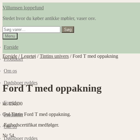
Spring
Spring
Villumsen loppefund
til
til
Stedet hvor du køber antikke møbler, vaser osv.
navigation
indhold
Søg
Søg
efter:
Menu
Forside
Forside
/
Legetøj
/
Tintins univers
/
Ford T med oppakning
Produkter
Om os
Dødsboer ryddes
Ford T med oppakning
Forside
kr.
150,00
Gul Tintin Ford T med oppakning.
Produkter
Ægthedscertifikat medfølger.
Om os
Nr 54.
Dødsboer ryddes