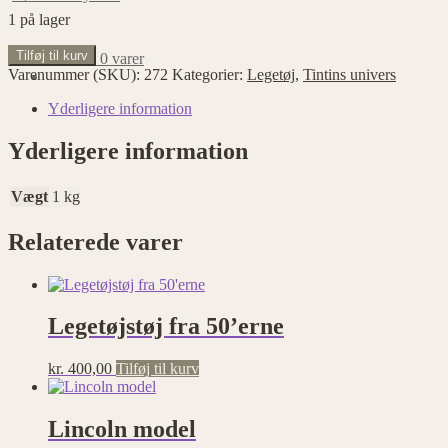
1 på lager
Ford
Tilføj til kurv
kr.
0,00
0 varer
T
Varenummer (SKU):
272
Kategorier:
Legetøj
,
Tintins univers
med
oppakning
Yderligere information
antal
Yderligere information
Vægt
1 kg
Relaterede varer
Legetøjstøj fra 50’erne
kr.
400,00
Tilføj til kurv
Lincoln model