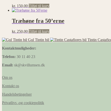
kr.
150,00
Tilføj til kurv
Træhøne fra 50’erne
kr.
250,00
Tilføj til kurv
Gul Tintin bil
Tintin Castafio
Kontaktmuligheder:
Telefon:
30 11 40 23
Email:
sk@skvillumsen.dk
Om os
Kontakt os
Handelsbetingelser
Privatlivs -og cookiepolitik