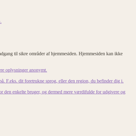
.
adgang til sikre områder af hjemmesiden. Hjemmesiden kan ikke
ere oplysninger anonymt.
F.eks. dit foretrukne sprog, eller den region, du befinder dig i.
for den enkelte bruger, og dermed mere værdifulde for udgivere og