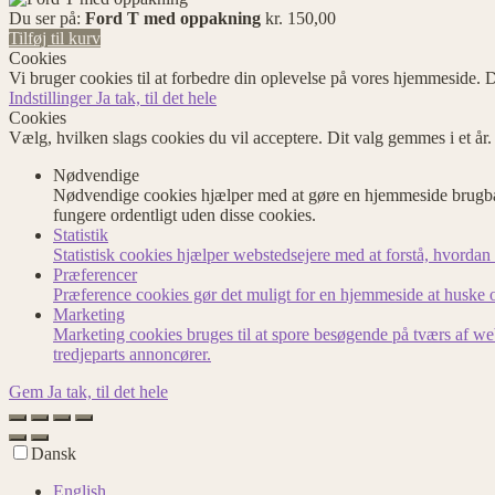
Du ser på:
Ford T med oppakning
kr.
150,00
Tilføj til kurv
Cookies
Vi bruger cookies til at forbedre din oplevelse på vores hjemmeside. D
Indstillinger
Ja tak, til det hele
Cookies
Vælg, hvilken slags cookies du vil acceptere. Dit valg gemmes i et år
Nødvendige
Nødvendige cookies hjælper med at gøre en hjemmeside brugbar
fungere ordentligt uden disse cookies.
Statistik
Statistisk cookies hjælper webstedsejere med at forstå, hvord
Præferencer
Præference cookies gør det muligt for en hjemmeside at huske op
Marketing
Marketing cookies bruges til at spore besøgende på tværs af we
tredjeparts annoncører.
Gem
Ja tak, til det hele
Dansk
English