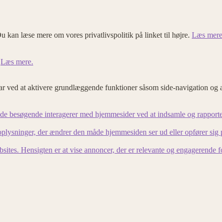
u kan læse mere om vores privatlivspolitik på linket til højre.
Læs mere
.
Læs mere.
 ved at aktivere grundlæggende funktioner såsom side-navigation og 
an de besøgende interagerer med hjemmesider ved at indsamle og rapport
lysninger, der ændrer den måde hjemmesiden ser ud eller opfører sig på. 
bsites. Hensigten er at vise annoncer, der er relevante og engagerende 