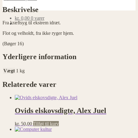
antal
Beskrivelse
kr.
0,00
0 varer
Fra kræftsyg til ekstrem idræt.
Flot og velholdt, fra ikke ryger hjem.
(Bøger 16)
Yderligere information
Vægt
1 kg
Relaterede varer
Ovids elskovsdigte, Alex Juel
kr.
50,00
Tilføj til kurv