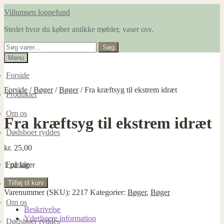
Spring
Spring
Villumsen loppefund
til
til
Stedet hvor du køber antikke møbler, vaser osv.
navigation
indhold
Søg
Søg
efter:
Menu
Forside
Forside
/
Bøger
/
Bøger
/
Fra kræftsyg til ekstrem idræt
Produkter
Om os
Fra kræftsyg til ekstrem idræt
Dødsboer ryddes
kr.
25,00
Forside
1 på lager
Fra
Tilføj til kurv
Produkter
kræftsyg
Varenummer (SKU):
2217
Kategorier:
Bøger
,
Bøger
til
Om os
ekstrem
Beskrivelse
idræt
Yderligere information
Dødsboer ryddes