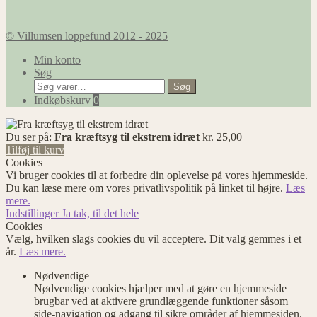
© Villumsen loppefund 2012 - 2025
Min konto
Søg
Søg
Søg
efter:
Indkøbskurv
0
Du ser på:
Fra kræftsyg til ekstrem idræt
kr.
25,00
Tilføj til kurv
Cookies
Vi bruger cookies til at forbedre din oplevelse på vores hjemmeside.
Du kan læse mere om vores privatlivspolitik på linket til højre.
Læs
mere.
Indstillinger
Ja tak, til det hele
Cookies
Vælg, hvilken slags cookies du vil acceptere. Dit valg gemmes i et
år.
Læs mere.
Nødvendige
Nødvendige cookies hjælper med at gøre en hjemmeside
brugbar ved at aktivere grundlæggende funktioner såsom
side-navigation og adgang til sikre områder af hjemmesiden.