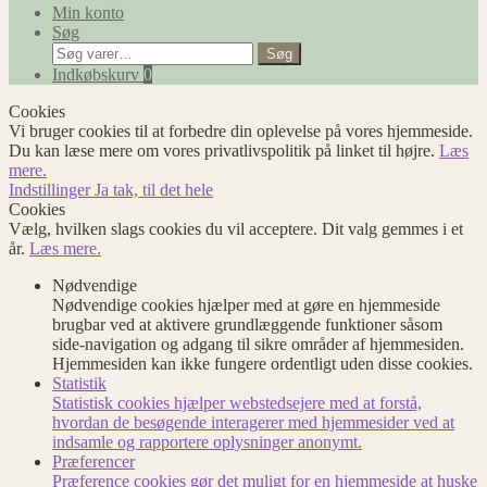
Min konto
Søg
Søg
Søg
efter:
Indkøbskurv
0
Cookies
Vi bruger cookies til at forbedre din oplevelse på vores hjemmeside.
Du kan læse mere om vores privatlivspolitik på linket til højre.
Læs
mere.
Indstillinger
Ja tak, til det hele
Cookies
Vælg, hvilken slags cookies du vil acceptere. Dit valg gemmes i et
år.
Læs mere.
Nødvendige
Nødvendige cookies hjælper med at gøre en hjemmeside
brugbar ved at aktivere grundlæggende funktioner såsom
side-navigation og adgang til sikre områder af hjemmesiden.
Hjemmesiden kan ikke fungere ordentligt uden disse cookies.
Statistik
Statistisk cookies hjælper webstedsejere med at forstå,
hvordan de besøgende interagerer med hjemmesider ved at
indsamle og rapportere oplysninger anonymt.
Præferencer
Præference cookies gør det muligt for en hjemmeside at huske