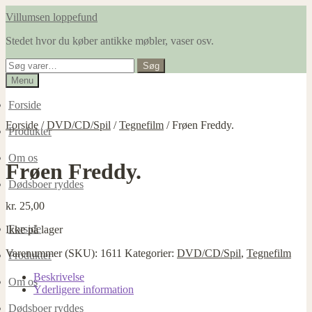
Spring
Spring
Villumsen loppefund
til
til
Stedet hvor du køber antikke møbler, vaser osv.
navigation
indhold
Søg
Søg
efter:
Menu
Forside
Forside
/
DVD/CD/Spil
/
Tegnefilm
/
Frøen Freddy.
Produkter
Om os
Frøen Freddy.
Dødsboer ryddes
kr.
25,00
Forside
Ikke på lager
Varenummer (SKU):
1611
Kategorier:
DVD/CD/Spil
,
Tegnefilm
Produkter
Beskrivelse
Om os
Yderligere information
Dødsboer ryddes