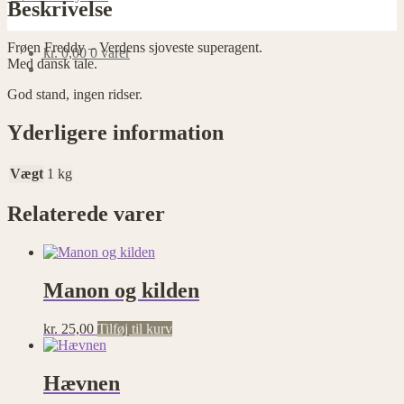
Beskrivelse
Frøen Freddy – Verdens sjoveste superagent.
kr.
0,00
0 varer
Med dansk tale.
God stand, ingen ridser.
Yderligere information
Vægt
1 kg
Relaterede varer
Manon og kilden
kr.
25,00
Tilføj til kurv
Hævnen