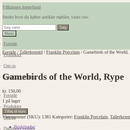
Spring
Spring
Villumsen loppefund
til
til
Stedet hvor du køber antikke møbler, vaser osv.
navigation
indhold
Søg
Søg
efter:
Menu
Forside
Forside
/
Tallerkenstel
/
Franklin Porcelain
/
Gamebirds of the World,
Produkter
Om os
Gamebirds of the World, Rype
Dødsboer ryddes
kr.
150,00
Forside
1 på lager
Produkter
Gamebirds
Tilføj til kurv
of
Varenummer (SKU):
1381
Kategorier:
Franklin Porcelain
,
Tallerkenst
Om os
the
World,
Beskrivelse
Dødsboer ryddes