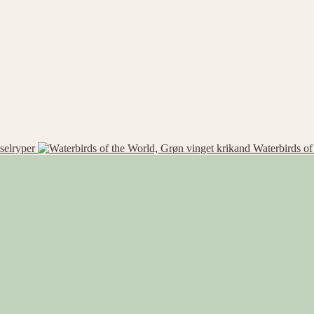
selryper
Waterbirds of