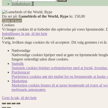
efter:
Indkøbskurv
0
Du ser på:
Gamebirds of the World, Rype
kr.
150,00
Tilføj til kurv
Cookies
Vi bruger cookies til at forbedre din oplevelse på vores hjemmeside. D
Indstillinger
Ja tak, til det hele
Cookies
Vælg, hvilken slags cookies du vil acceptere. Dit valg gemmes i et år
Nødvendige
Nødvendige cookies hjælper med at gøre en hjemmeside brugbar
fungere ordentligt uden disse cookies.
Statistik
Statistisk cookies hjælper webstedsejere med at forstå, hvord
Præferencer
Præference cookies gør det muligt for en hjemmeside at huske op
Marketing
Marketing cookies bruges til at spore besøgende på tværs af we
tredjeparts annoncører.
Gem
Ja tak, til det hele