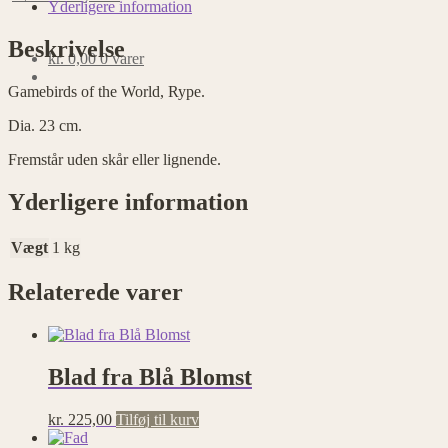
Rype
Yderligere information
antal
Beskrivelse
kr.
0,00
0 varer
Gamebirds of the World, Rype.
Dia. 23 cm.
Fremstår uden skår eller lignende.
Yderligere information
Vægt
1 kg
Relaterede varer
Blad fra Blå Blomst
kr.
225,00
Tilføj til kurv