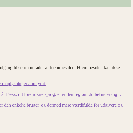
.
adgang til sikre områder af hjemmesiden. Hjemmesiden kan ikke
ere oplysninger anonymt.
F.eks. dit foretrukne sprog, eller den region, du befinder dig i.
for den enkelte bruger, og dermed mere værdifulde for udgivere og