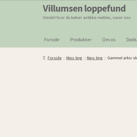
Villumsen loppefund
Spring
Spring
til
til
Stedet hvor du køber antikke møbler, vaser osv.
navigation
indhold
Forside
Produkter
Om os
Døds
Forside
Nips ting
Nips ting
Gammel arkiv sk