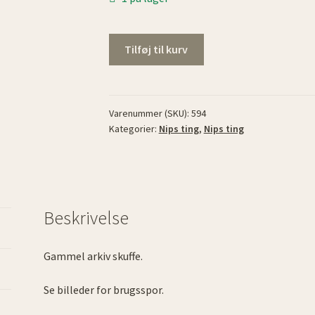
Gammel
Tilføj til kurv
arkiv
skuffe
antal
Varenummer (SKU):
594
Kategorier:
Nips ting
,
Nips ting
Beskrivelse
Gammel arkiv skuffe.
Se billeder for brugsspor.