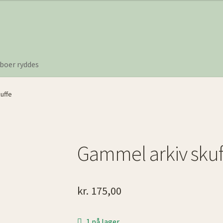
boer ryddes
uffe
Gammel arkiv skuf
kr.
175,00
1 på lager