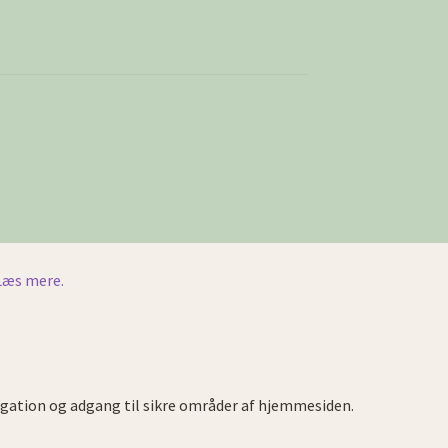
Læs mere.
gation og adgang til sikre områder af hjemmesiden.