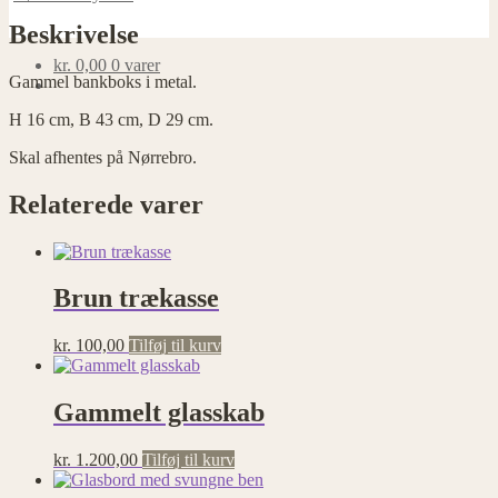
antal
Beskrivelse
kr.
0,00
0 varer
Gammel bankboks i metal.
H 16 cm, B 43 cm, D 29 cm.
Skal afhentes på Nørrebro.
Relaterede varer
Brun trækasse
kr.
100,00
Tilføj til kurv
Gammelt glasskab
kr.
1.200,00
Tilføj til kurv