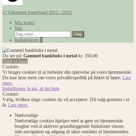
© Villumsen loppefund 2012 - 2025
Min konto
Søg
Søg
Søg
efter:
Indkøbskurv
0
Du ser på:
Gammel bankboks i metal
kr.
350,00
Tilføj til kurv
Cookies
Vi bruger cookies til at forbedre din oplevelse på vores hjemmeside.
Du kan læse mere om vores privatlivspolitik på linket til højre.
Læs
mere.
Indstillinger
Ja tak, til det hele
Cookies
Vælg, hvilken slags cookies du vil acceptere. Dit valg gemmes i et
år.
Læs mere.
Nødvendige
Nødvendige cookies hjælper med at gøre en hjemmeside
brugbar ved at aktivere grundlæggende funktioner såsom
side-navigation og adgang til sikre områder af hjemmesiden.