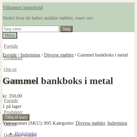
Spring
Spring
Villumsen loppefund
til
til
Stedet hvor du køber antikke møbler, vaser osv.
navigation
indhold
Søg
Søg
efter:
Menu
Forside
Forside
/
Indretning
/
Diverse møbler
/
Gammel bankboks i metal
Produkter
Om os
Gammel bankboks i metal
Dødsboer ryddes
kr.
350,00
Forside
1 på lager
Produkter
Gammel
Tilføj til kurv
bankboks
Varenummer (SKU):
895
Kategorier:
Diverse møbler
,
Indretning
Om os
i
metal
Beskrivelse
Dødsboer ryddes