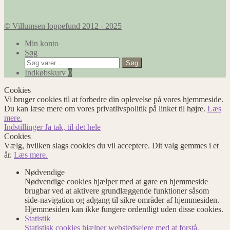
© Villumsen loppefund 2012 - 2025
Min konto
Søg
Søg
Søg
efter:
Indkøbskurv
0
Cookies
Vi bruger cookies til at forbedre din oplevelse på vores hjemmeside.
Du kan læse mere om vores privatlivspolitik på linket til højre.
Læs
mere.
Indstillinger
Ja tak, til det hele
Cookies
Vælg, hvilken slags cookies du vil acceptere. Dit valg gemmes i et
år.
Læs mere.
Nødvendige
Nødvendige cookies hjælper med at gøre en hjemmeside
brugbar ved at aktivere grundlæggende funktioner såsom
side-navigation og adgang til sikre områder af hjemmesiden.
Hjemmesiden kan ikke fungere ordentligt uden disse cookies.
Statistik
Statistisk cookies hjælper webstedsejere med at forstå,