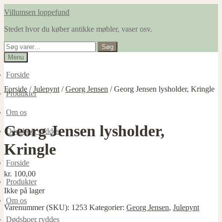
Spring
Spring
Villumsen loppefund
til
til
Stedet hvor du køber antikke møbler, vaser osv.
navigation
indhold
Søg
Søg
efter:
Menu
Forside
Forside
/
Julepynt
/
Georg Jensen
/
Georg Jensen lysholder, Kringle
Produkter
Om os
Georg Jensen lysholder,
Dødsboer ryddes
Kringle
Forside
kr.
100,00
Produkter
Ikke på lager
Om os
Varenummer (SKU):
1253
Kategorier:
Georg Jensen
,
Julepynt
Dødsboer ryddes