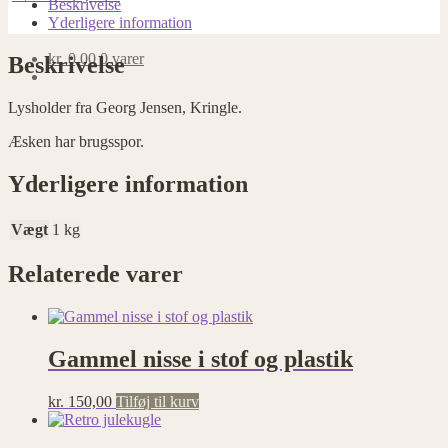
Beskrivelse
Yderligere information
kr.
0,00
0 varer
Beskrivelse
Lysholder fra Georg Jensen, Kringle.
Æsken har brugsspor.
Yderligere information
Vægt
1 kg
Relaterede varer
Gammel nisse i stof og plastik
kr.
150,00
Tilføj til kurv