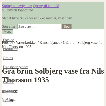
Spring til navigation
Spring til indhold
Villumsen loppefund
Stedet hvor du køber antikke møbler, vaser osv.
Søg efter:
Søg
Menu
Forside
Forside
/
Vaser/krukker
/
Kunst fajance
/
Grå brun Solbjerg vase fra
Nils Thorsson 1935
Produkter
Om os
Dødsboer ryddes
Grå brun Solbjerg vase fra Nils
Thorsson 1935
Forside
Produkter
kr.
300,00
1 på lager
Om os