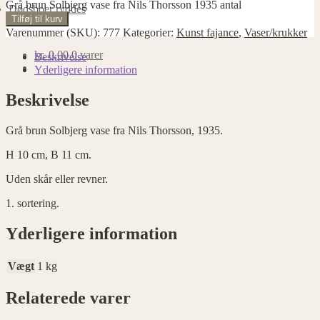
Grå brun Solbjerg vase fra Nils Thorsson 1935 antal
Dødsboer ryddes
Tilføj til kurv
Varenummer (SKU):
777
Kategorier:
Kunst fajance
,
Vaser/krukker
kr.
0,00
0 varer
Beskrivelse
Yderligere information
Beskrivelse
Grå brun Solbjerg vase fra Nils Thorsson, 1935.
H 10 cm, B 11 cm.
Uden skår eller revner.
1. sortering.
Yderligere information
Vægt
1 kg
Relaterede varer