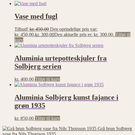
Vase med fugl
Tilbud!
kr.
450,00
Den oprindelige pris var:
kr. 450,00.
kr.
300,00
Den aktuelle pris er: kr. 300,00.
Tilføj til
kurv
Aluminia urtepotteskjuler fra
Solbjerg serien
kr.
400,00
Tilføj til kurv
Aluminia Solbjerg kunst fajance i
grøn 1935
kr.
850,00
Tilføj til kurv
Grå brun Solbjerg
vase fra Nils Thorsson 1935