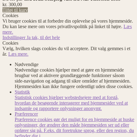
kr.
300,00
Tilføj til kurv
Cookies
Vi bruger cookies til at forbedre din oplevelse på vores hjemmeside.
Du kan læse mere om vores privatlivspolitik på linket til højre.
Læs
mere.
Indstillinger
Ja tak, til det hele
Cookies
Vælg, hvilken slags cookies du vil acceptere. Dit valg gemmes i et
år.
Læs mere.
Nødvendige
Nødvendige cookies hjælper med at gøre en hjemmeside
brugbar ved at aktivere grundlæggende funktioner såsom
side-navigation og adgang til sikre områder af hjemmesiden.
Hjemmesiden kan ikke fungere ordentligt uden disse cookies.
Statistik
Statistisk cookies hjælper webstedsejere med at forstå,
hvordan de besøgende interagerer med hjemmesider ved at
indsamle og rapportere oplysninger anonymt.
Præferencer
Præference cookies gør det muligt for en hjemmeside at huske
oplysninger, der ændrer den måde hjemmesiden ser ud eller
opfører sig på. F.eks. dit foretrukne sprog, eller den region, du
befinder dig i.