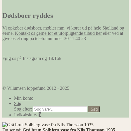
Dødsboer ryddes
Vi opkøber dødsboer, møbler mm. vi kører ud på hele Sjælland og
øerne.
Kontakt os gerne for et uforpligtende tilbud her
eller ved at
give os et ring på telefonnummer 30 11 40 23
Følg os på Instagram og TikTok
© Villumsen loppefund 2012 - 2025
Min konto
Søg
Søg efter:
Søg
Indkøbskurv
0
Du ser på:
Grå brun Solbjerg vase fra Nils Thorsson 1935