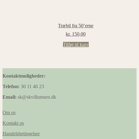
Træbil fra 50’erne
kr.
150,00
Tilføj til kurv
Kontaktmuligheder:
Telefon:
30 11 40 23
Email:
sk@skvillumsen.dk
Om os
Kontakt os
Handelsbetingelser