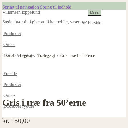
Spring til navigation
Spring til indhold
Villumsen loppefund
Menu
Stedet hvor du køber antikke møbler, vaser osv.
Forside
Produkter
Om os
Dødsboer ryddes
Forside
/
Legetøj
/
Trælegetøj
/
Gris i træ fra 50’erne
Forside
Produkter
Om os
Gris i træ fra 50’erne
Dødsboer ryddes
kr.
150,00