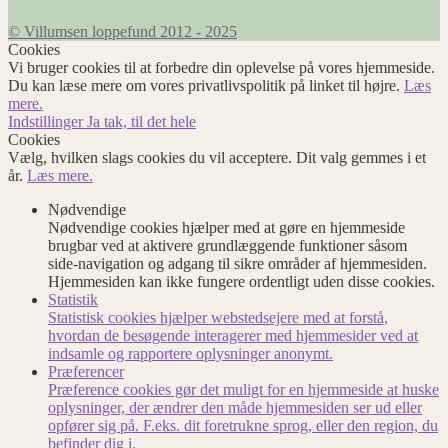
© Villumsen loppefund 2012 - 2025
Cookies
Vi bruger cookies til at forbedre din oplevelse på vores hjemmeside.
Du kan læse mere om vores privatlivspolitik på linket til højre.
Læs
mere.
Indstillinger
Ja tak, til det hele
Cookies
Vælg, hvilken slags cookies du vil acceptere. Dit valg gemmes i et
år.
Læs mere.
Nødvendige
Nødvendige cookies hjælper med at gøre en hjemmeside
brugbar ved at aktivere grundlæggende funktioner såsom
side-navigation og adgang til sikre områder af hjemmesiden.
Hjemmesiden kan ikke fungere ordentligt uden disse cookies.
Statistik
Statistisk cookies hjælper webstedsejere med at forstå,
hvordan de besøgende interagerer med hjemmesider ved at
indsamle og rapportere oplysninger anonymt.
Præferencer
Præference cookies gør det muligt for en hjemmeside at huske
oplysninger, der ændrer den måde hjemmesiden ser ud eller
opfører sig på. F.eks. dit foretrukne sprog, eller den region, du
befinder dig i.