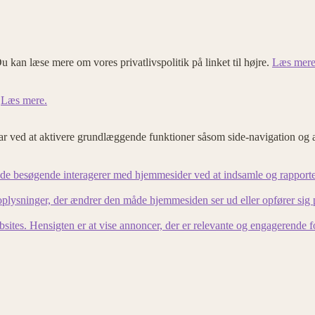
u kan læse mere om vores privatlivspolitik på linket til højre.
Læs mere
.
Læs mere.
 ved at aktivere grundlæggende funktioner såsom side-navigation og 
an de besøgende interagerer med hjemmesider ved at indsamle og rapport
lysninger, der ændrer den måde hjemmesiden ser ud eller opfører sig på. 
bsites. Hensigten er at vise annoncer, der er relevante og engagerende 