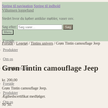
Spring til navigation
Spring til indhold
Villumsen loppefund
Stedet hvor du køber antikke møbler, vaser osv.
Søg efter:
Søg
Menu
Forside
Forside
/
Legetøj
/
Tintins univers
/
Grøn Tintin camouflage Jeep
Produkter
Om os
Grøn Tintin camouflage Jeep
Dødsboer ryddes
kr.
200,00
Forside
Grøn Tintin camouflage Jeep.
Produkter
Ægthedscertifikat medfølger.
Om os
Nr 50.