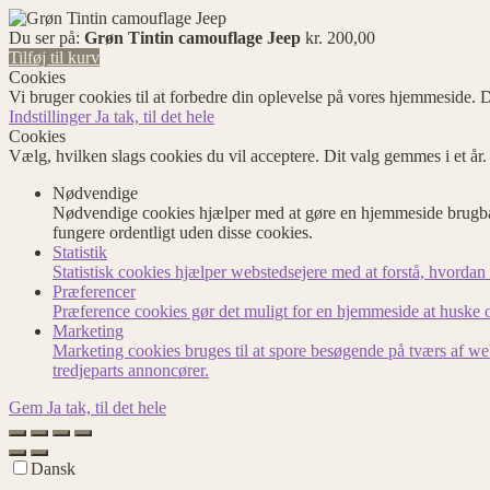
Du ser på:
Grøn Tintin camouflage Jeep
kr.
200,00
Tilføj til kurv
Cookies
Vi bruger cookies til at forbedre din oplevelse på vores hjemmeside. D
Indstillinger
Ja tak, til det hele
Cookies
Vælg, hvilken slags cookies du vil acceptere. Dit valg gemmes i et år
Nødvendige
Nødvendige cookies hjælper med at gøre en hjemmeside brugbar
fungere ordentligt uden disse cookies.
Statistik
Statistisk cookies hjælper webstedsejere med at forstå, hvord
Præferencer
Præference cookies gør det muligt for en hjemmeside at huske op
Marketing
Marketing cookies bruges til at spore besøgende på tværs af we
tredjeparts annoncører.
Gem
Ja tak, til det hele
Dansk