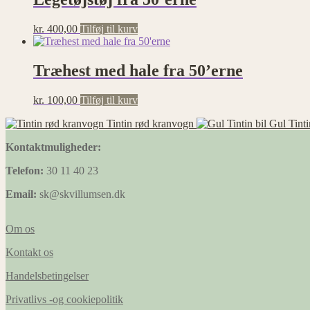
kr.
400,00
Tilføj til kurv
Træhest med hale fra 50’erne
kr.
100,00
Tilføj til kurv
Tintin rød kranvogn
Gul Tinti
Kontaktmuligheder:
Telefon:
30 11 40 23
Email:
sk@skvillumsen.dk
Om os
Kontakt os
Handelsbetingelser
Privatlivs -og cookiepolitik