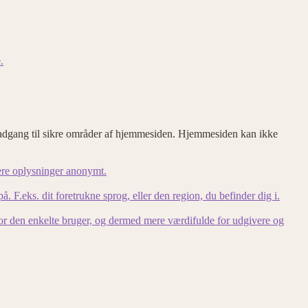
.
adgang til sikre områder af hjemmesiden. Hjemmesiden kan ikke
ere oplysninger anonymt.
F.eks. dit foretrukne sprog, eller den region, du befinder dig i.
for den enkelte bruger, og dermed mere værdifulde for udgivere og