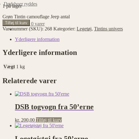
Dødsboer ryddes
1 på lager
Grøn Tintin camouflage Jeep antal
Tilføj til kurv
kr.
0,00
0 varer
Varenummer (SKU):
268
Kategorier:
Legetøj
,
Tintins univers
Yderligere information
Yderligere information
Vægt
1 kg
Relaterede varer
DSB togvogn fra 50’erne
kr.
200,00
Tilføj til kurv
Legetøjstøj fra 50’erne