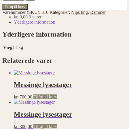
H
Tilføj til kurv
15
Varenummer (SKU):
316
Kategorier:
Nips ting
,
Rammer
cm,
kr.
0,00
0 varer
B
Yderligere information
12,5
cm
Yderligere information
antal
Vægt
1 kg
Relaterede varer
Messinge lysestager
kr.
700,00
Tilføj til kurv
Messinge lysestager
kr.
300,00
Tilføj til kurv