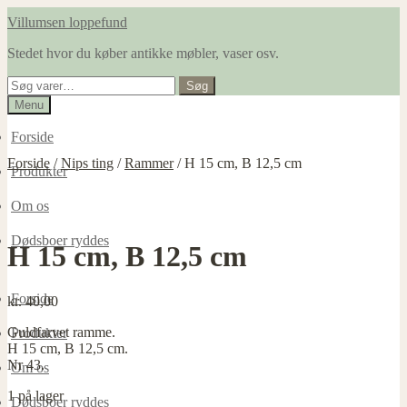
Spring
Spring
Villumsen loppefund
til
til
Stedet hvor du køber antikke møbler, vaser osv.
navigation
indhold
Søg
Søg
efter:
Menu
Forside
Forside
/
Nips ting
/
Rammer
/
H 15 cm, B 12,5 cm
Produkter
Om os
Dødsboer ryddes
H 15 cm, B 12,5 cm
Forside
kr.
40,00
Guldfarvet ramme.
Produkter
H 15 cm, B 12,5 cm.
Nr 43.
Om os
1 på lager
Dødsboer ryddes