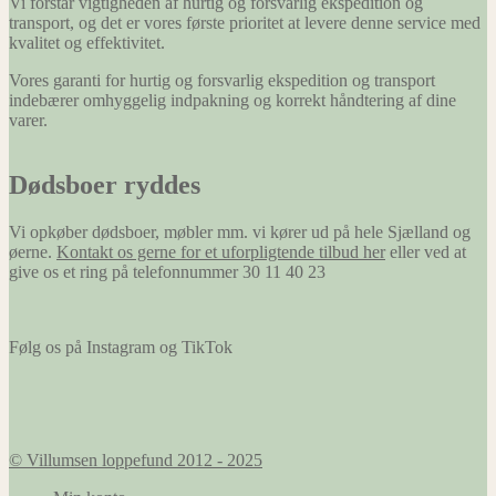
Vi forstår vigtigheden af hurtig og forsvarlig ekspedition og
transport, og det er vores første prioritet at levere denne service med
kvalitet og effektivitet.
Vores garanti for hurtig og forsvarlig ekspedition og transport
indebærer omhyggelig indpakning og korrekt håndtering af dine
varer.
Dødsboer ryddes
Vi opkøber dødsboer, møbler mm. vi kører ud på hele Sjælland og
øerne.
Kontakt os gerne for et uforpligtende tilbud her
eller ved at
give os et ring på telefonnummer 30 11 40 23
Følg os på Instagram og TikTok
© Villumsen loppefund 2012 - 2025