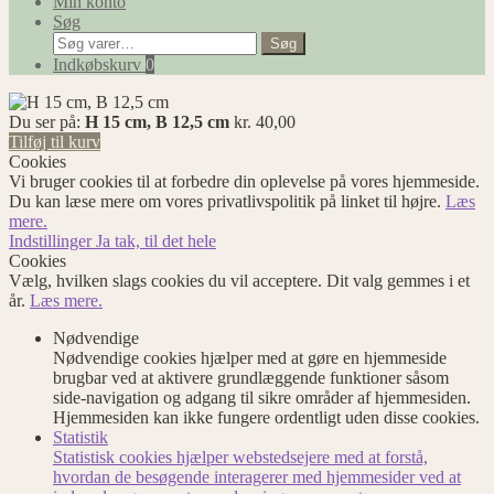
Min konto
Søg
Søg
Søg
efter:
Indkøbskurv
0
Du ser på:
H 15 cm, B 12,5 cm
kr.
40,00
Tilføj til kurv
Cookies
Vi bruger cookies til at forbedre din oplevelse på vores hjemmeside.
Du kan læse mere om vores privatlivspolitik på linket til højre.
Læs
mere.
Indstillinger
Ja tak, til det hele
Cookies
Vælg, hvilken slags cookies du vil acceptere. Dit valg gemmes i et
år.
Læs mere.
Nødvendige
Nødvendige cookies hjælper med at gøre en hjemmeside
brugbar ved at aktivere grundlæggende funktioner såsom
side-navigation og adgang til sikre områder af hjemmesiden.
Hjemmesiden kan ikke fungere ordentligt uden disse cookies.
Statistik
Statistisk cookies hjælper webstedsejere med at forstå,
hvordan de besøgende interagerer med hjemmesider ved at