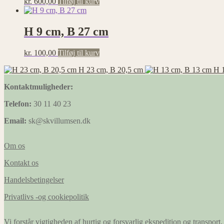
kr.
600,00
Tilføj til kurv
H 9 cm, B 27 cm
kr.
100,00
Tilføj til kurv
H 23 cm, B 20,5 cm
H 
Kontaktmuligheder:
Telefon:
30 11 40 23
Email:
sk@skvillumsen.dk
Om os
Kontakt os
Handelsbetingelser
Privatlivs -og cookiepolitik
Vi forstår vigtigheden af hurtig og forsvarlig ekspedition og transport, 