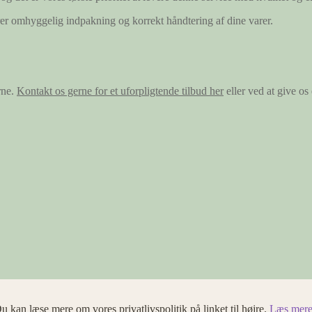
ærer omhyggelig indpakning og korrekt håndtering af dine varer.
rne.
Kontakt os gerne for et uforpligtende tilbud her
eller ved at give o
u kan læse mere om vores privatlivspolitik på linket til højre.
Læs mere