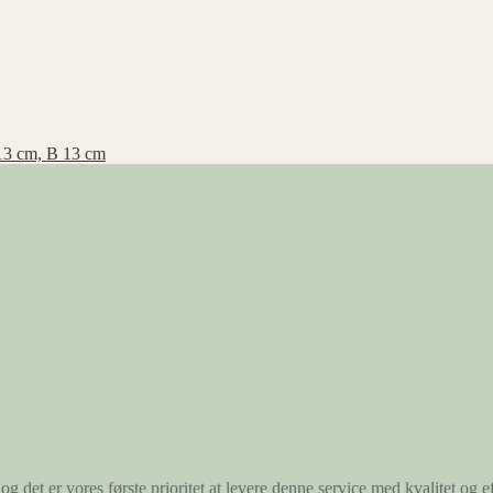
13 cm, B 13 cm
og det er vores første prioritet at levere denne service med kvalitet og ef