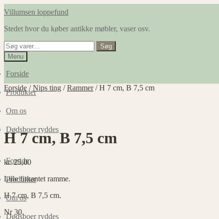
Spring
Spring
Villumsen loppefund
til
til
Stedet hvor du køber antikke møbler, vaser osv.
navigation
indhold
Søg
Søg
efter:
Menu
Forside
Forside
/
Nips ting
/
Rammer
/
H 7 cm, B 7,5 cm
Produkter
Om os
Dødsboer ryddes
H 7 cm, B 7,5 cm
Forside
kr.
25,00
Lille firkantet ramme.
Produkter
H 7 cm, B 7,5 cm.
Om os
Nr 30.
Dødsboer ryddes