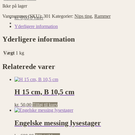
Ikke på lager
Varenummer (SKU):
301
Kategorier:
Nips ting
,
Rammer
kr.
0,00
0 varer
Yderligere information
Yderligere information
Vægt
1 kg
Relaterede varer
H 15 cm, B 10,5 cm
kr.
50,00
Tilføj til kurv
Engelske messing lysestager