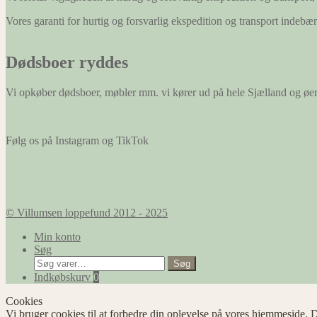
Vores garanti for hurtig og forsvarlig ekspedition og transport indeb
Dødsboer ryddes
Vi opkøber dødsboer, møbler mm. vi kører ud på hele Sjælland og øe
Følg os på Instagram og TikTok
© Villumsen loppefund 2012 - 2025
Min konto
Søg
Søg
Søg
efter:
Indkøbskurv
0
Cookies
Vi bruger cookies til at forbedre din oplevelse på vores hjemmeside. D