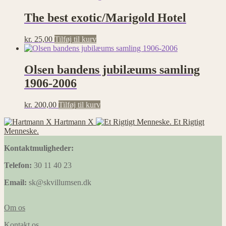
The best exotic/Marigold Hotel
kr.
25,00
Tilføj til kurv
Olsen bandens jubilæums samling
1906-2006
kr.
200,00
Tilføj til kurv
Hartmann X
Et Rigtigt
Menneske.
Kontaktmuligheder:
Telefon:
30 11 40 23
Email:
sk@skvillumsen.dk
Om os
Kontakt os