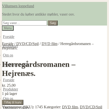
Spring
Spring
Villumsen loppefund
til
til
Stedet hvor du køber antikke møbler, vaser osv.
navigation
indhold
Søg
Søg
efter:
Menu
Forside
Forside
/
DVD/CD/Spil
/
DVD film
/
Herregårdsromanen –
Produkter
Hejrenæs.
Om os
Herregårdsromanen –
Dødsboer ryddes
Hejrenæs.
Forside
kr.
25,00
Produkter
1 på lager
Om os
Herregårdsromanen
Tilføj til kurv
-
Varenummer (SKU):
1745
Kategorier:
DVD film
,
DVD/CD/Spil
Dødsboer ryddes