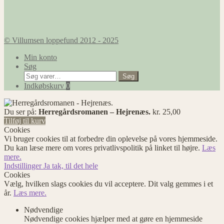
© Villumsen loppefund 2012 - 2025
Min konto
Søg
Søg
Søg
efter:
Indkøbskurv
0
Du ser på:
Herregårdsromanen – Hejrenæs.
kr.
25,00
Tilføj til kurv
Cookies
Vi bruger cookies til at forbedre din oplevelse på vores hjemmeside.
Du kan læse mere om vores privatlivspolitik på linket til højre.
Læs
mere.
Indstillinger
Ja tak, til det hele
Cookies
Vælg, hvilken slags cookies du vil acceptere. Dit valg gemmes i et
år.
Læs mere.
Nødvendige
Nødvendige cookies hjælper med at gøre en hjemmeside