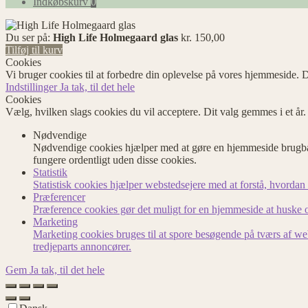
Indkøbskurv
0
Du ser på:
High Life Holmegaard glas
kr.
150,00
Tilføj til kurv
Cookies
Vi bruger cookies til at forbedre din oplevelse på vores hjemmeside. D
Indstillinger
Ja tak, til det hele
Cookies
Vælg, hvilken slags cookies du vil acceptere. Dit valg gemmes i et år
Nødvendige
Nødvendige cookies hjælper med at gøre en hjemmeside brugbar
fungere ordentligt uden disse cookies.
Statistik
Statistisk cookies hjælper webstedsejere med at forstå, hvord
Præferencer
Præference cookies gør det muligt for en hjemmeside at huske op
Marketing
Marketing cookies bruges til at spore besøgende på tværs af we
tredjeparts annoncører.
Gem
Ja tak, til det hele