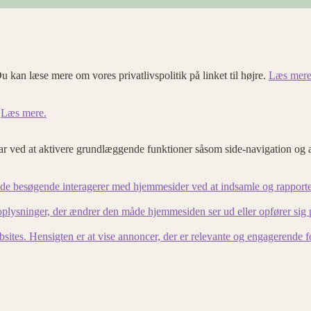
u kan læse mere om vores privatlivspolitik på linket til højre.
Læs mere
.
Læs mere.
 ved at aktivere grundlæggende funktioner såsom side-navigation og 
an de besøgende interagerer med hjemmesider ved at indsamle og rapport
lysninger, der ændrer den måde hjemmesiden ser ud eller opfører sig på. 
bsites. Hensigten er at vise annoncer, der er relevante og engagerende 